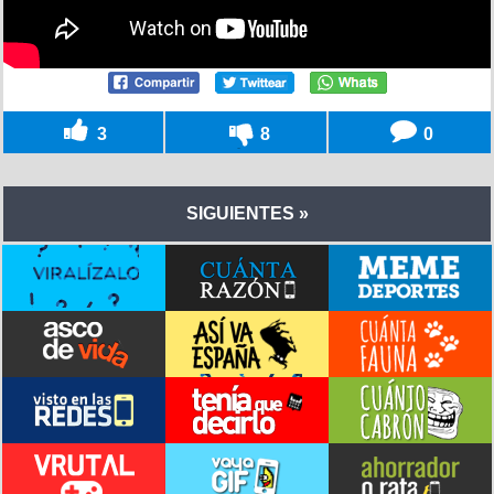
3
8
0
SIGUIENTES »