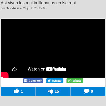
Así viven los multimillonarios en Nairobi
por
chuckbass
el 24 jul 2025, 22:00
1
15
0