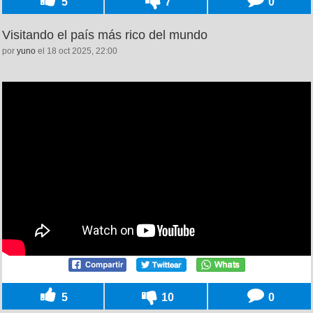
5
7
0
Visitando el país más rico del mundo
por
yuno
el 18 oct 2025, 22:00
5
10
0