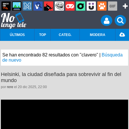
ÚLTIMOS
TOP
CATEG.
MODERA
Se han encontrado 82 resultados con "clavero" |
Búsqueda
de nuevo
Helsinki, la ciudad diseñada para sobrevivir al fin del
mundo
por
rere
el 20 dic 2025, 22:00