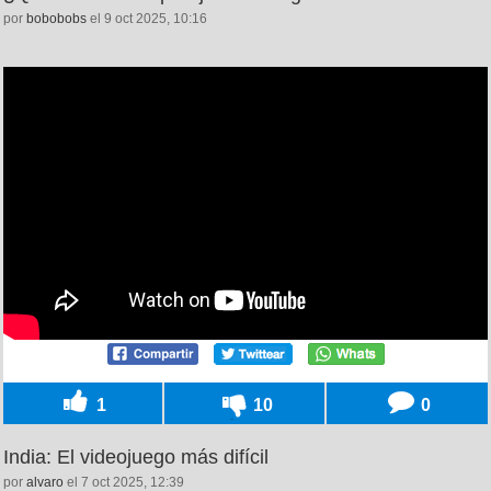
por
bobobobs
el 9 oct 2025, 10:16
1
10
0
India: El videojuego más difícil
por
alvaro
el 7 oct 2025, 12:39