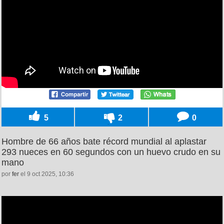
5
2
0
Hombre de 66 años bate récord mundial al aplastar
293 nueces en 60 segundos con un huevo crudo en su
mano
por
fer
el 9 oct 2025, 10:36