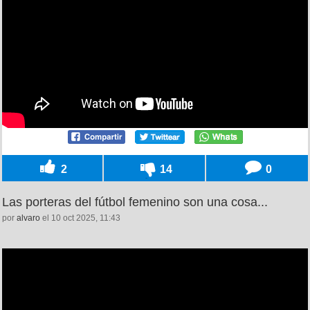
2
14
0
Las porteras del fútbol femenino son una cosa...
por
alvaro
el 10 oct 2025, 11:43