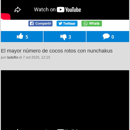
5
3
0
El mayor número de cocos rotos con nunchakus
por
ladeflix
el 7 oct 2025, 12:15