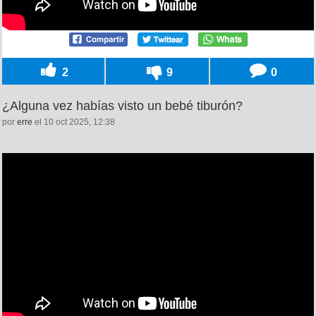
2
9
0
¿Alguna vez habías visto un bebé tiburón?
por
erre
el 10 oct 2025, 12:38