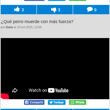
3
3
0
¿Qué perro muerde con más fuerza?
por
Baba
el 10 oct 2025, 12:06