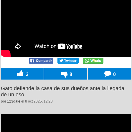
3
8
0
Gato defiende la casa de sus dueños ante la llegada
de un oso
por
123dale
el 8 oct 2025, 12:28