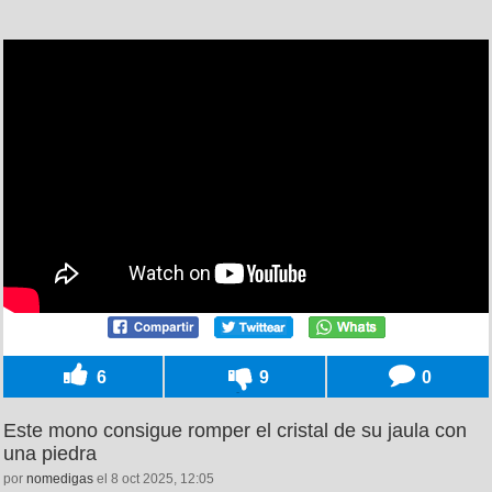
6
9
0
Este mono consigue romper el cristal de su jaula con
una piedra
por
nomedigas
el 8 oct 2025, 12:05