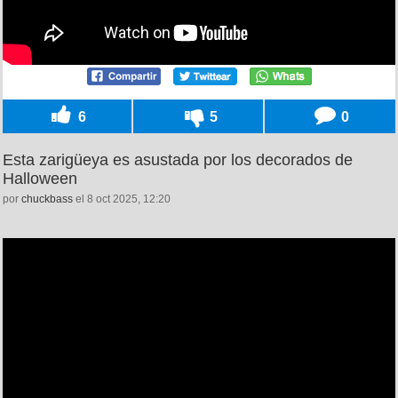
6
5
0
Esta zarigüeya es asustada por los decorados de
Halloween
por
chuckbass
el 8 oct 2025, 12:20