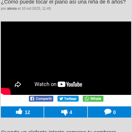
¿Cómo puede tocar el piano así una niña de 6 años?
por
alexia
el 10 oct 2025, 11:45
12
4
0