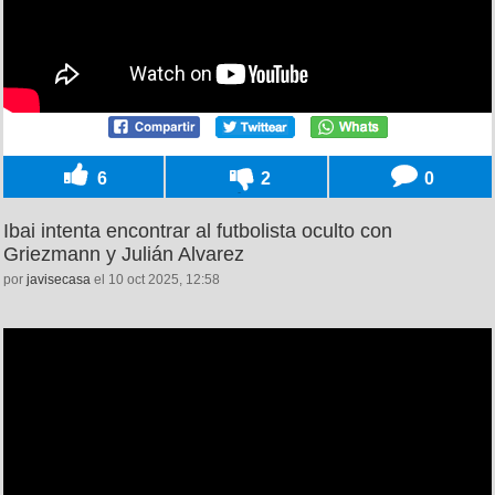
6
2
0
Ibai intenta encontrar al futbolista oculto con
Griezmann y Julián Alvarez
por
javisecasa
el 10 oct 2025, 12:58