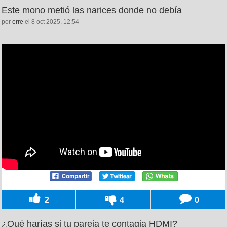
Este mono metió las narices donde no debía
por
erre
el 8 oct 2025, 12:54
2
4
0
¿Qué harías si tu pareja te contagia HDMI?