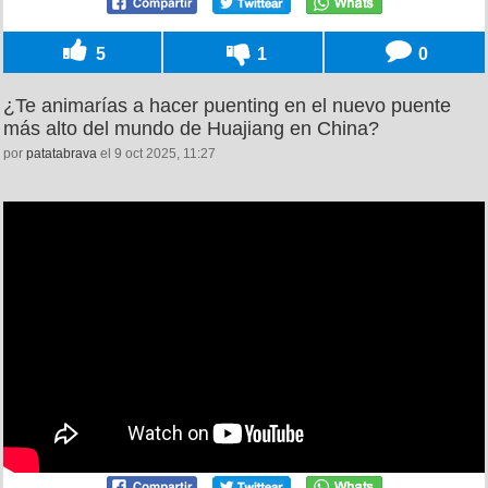
5
1
0
¿Te animarías a hacer puenting en el nuevo puente
más alto del mundo de Huajiang en China?
por
patatabrava
el 9 oct 2025, 11:27