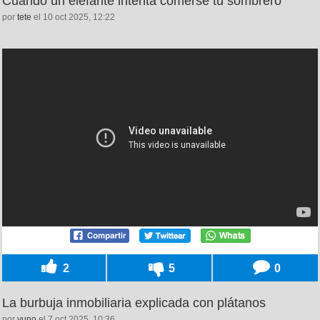
Cuando un elefante intenta comerse tu sombrero
por
tete
el 10 oct 2025, 12:22
2
5
0
La burbuja inmobiliaria explicada con plátanos
por
yuno
el 7 oct 2025, 10:36