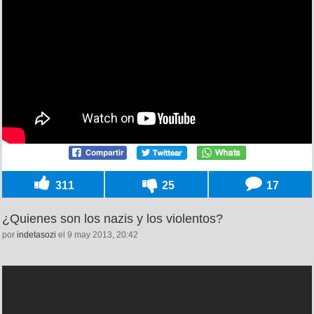
311
25
17
¿Quienes son los nazis y los violentos?
por
indetasozi
el 9 may 2013, 20:42