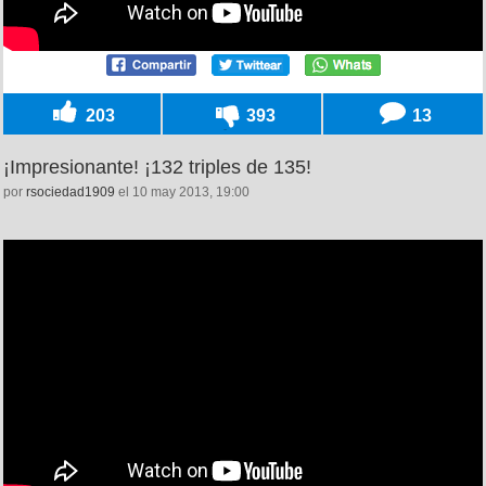
203
393
13
¡Impresionante! ¡132 triples de 135!
por
rsociedad1909
el 10 may 2013, 19:00