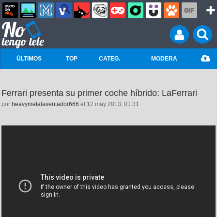
ÚLTIMOS
TOP
CATEG.
MODERA
Ferrari presenta su primer coche híbrido: LaFerrari
por
heavymetalaventador666
el 12 may 2013, 01:31