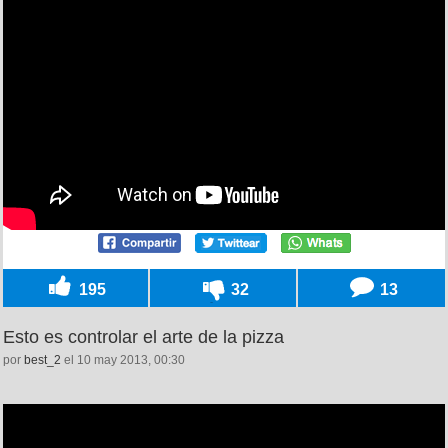
195
32
13
Esto es controlar el arte de la pizza
por
best_2
el 10 may 2013, 00:30