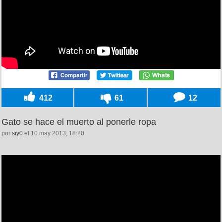
412
61
12
Gato se hace el muerto al ponerle ropa
por
siy0
el 10 may 2013, 18:20