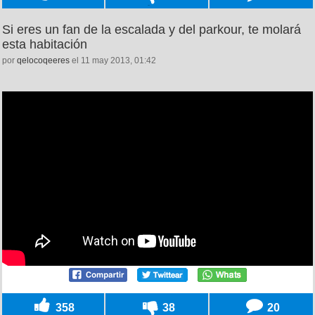
Si eres un fan de la escalada y del parkour, te molará
esta habitación
por
qelocoqeeres
el 11 may 2013, 01:42
358
38
20