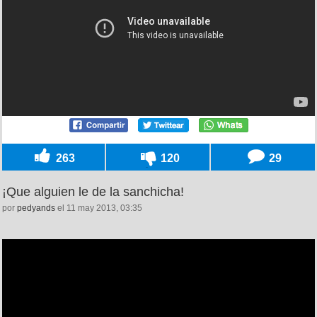
263
120
29
¡Que alguien le de la sanchicha!
por
pedyands
el 11 may 2013, 03:35