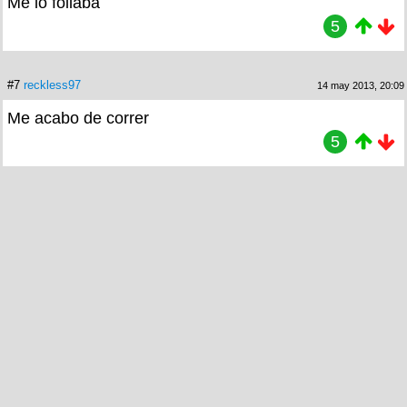
Me lo follaba
5
#7
reckless97
14 may 2013, 20:09
Me acabo de correr
5