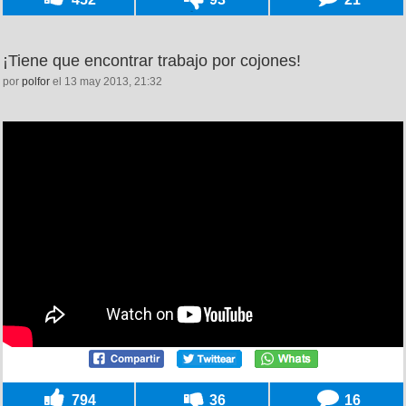
¡Tiene que encontrar trabajo por cojones!
por
polfor
el 13 may 2013, 21:32
794
36
16