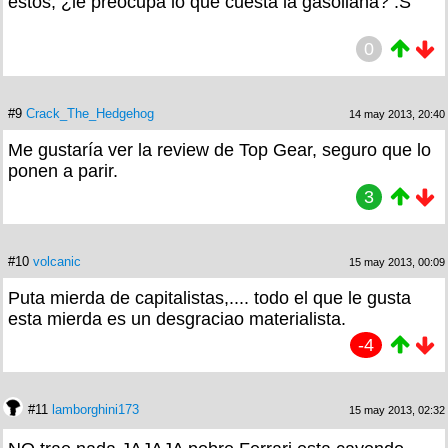
estos, ¿le preocupa lo que cuesta la gasoliana? :S
0
#9
Crack_The_Hedgehog
14 may 2013, 20:40
Me gustaría ver la review de Top Gear, seguro que lo
ponen a parir.
3
#10
volcanic
15 may 2013, 00:09
Puta mierda de capitalistas,.... todo el que le gusta
esta mierda es un desgraciao materialista.
-4
#11
lamborghini173
15 may 2013, 02:32