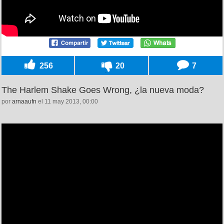
256
20
7
The Harlem Shake Goes Wrong, ¿la nueva moda?
por
arnaaufn
el 11 may 2013, 00:00