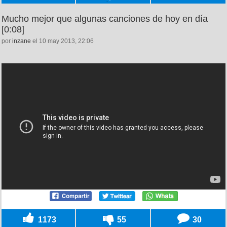
Mucho mejor que algunas canciones de hoy en día
[0:08]
por
inzane
el 10 may 2013, 22:06
1173
55
30