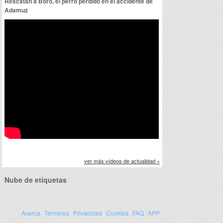
Rescatan a Boro, el perro perdido en el accidente de
Adamuz
ver más vídeos de actualidad »
Nube de etiquetas
Acerca
Términos
Privacidad
Cookies
FAQ
APP