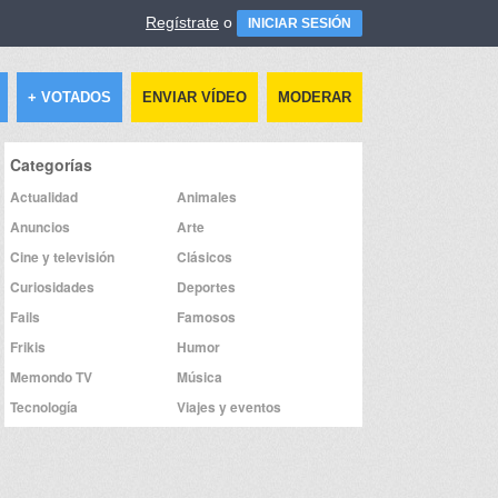
Regístrate
o
INICIAR SESIÓN
+ VOTADOS
ENVIAR VÍDEO
MODERAR
Categorías
Actualidad
Animales
Anuncios
Arte
Cine y televisión
Clásicos
Curiosidades
Deportes
Fails
Famosos
Frikis
Humor
Memondo TV
Música
Tecnología
Viajes y eventos