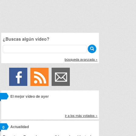
¿Buscas algún vídeo?
búsqueda avanzada »
El mejor vídeo de ayer
ir a los más votados »
Actualidad
0