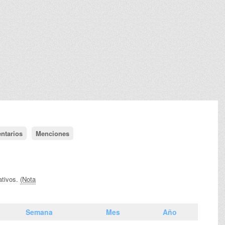
ntarios
Menciones
ativos.
(Nota
Semana
Mes
Año