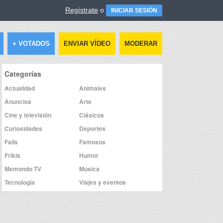
Regístrate
o
INICIAR SESIÓN
+ VOTADOS
ENVIAR VÍDEO
MODERAR
Categorías
Actualidad
Animales
Anuncios
Arte
Cine y televisión
Clásicos
Curiosidades
Deportes
Fails
Famosos
Frikis
Humor
Memondo TV
Música
Tecnología
Viajes y eventos