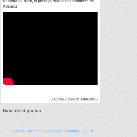
Rescatan a Boro, el perro perdido en el accidente de
Adamuz
ver más vídeos de actualidad »
Nube de etiquetas
Acerca
Términos
Privacidad
Cookies
FAQ
APP