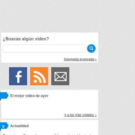
¿Buscas algún vídeo?
búsqueda avanzada »
El mejor vídeo de ayer
ir a los más votados »
Actualidad
0