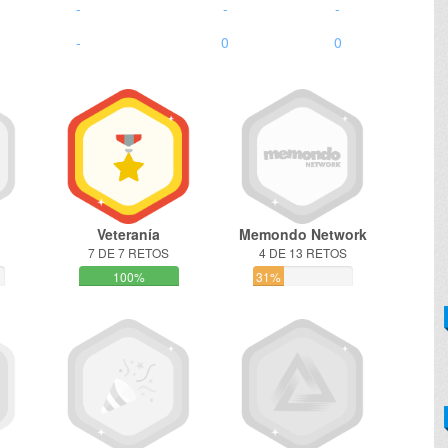
-
-
-
-
0
0
Veteranía
Memondo Network
7 DE 7 RETOS
4 DE 13 RETOS
100%
31%