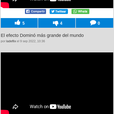
5
4
0
El efecto Dominó más grande del mundo
por
ladeflix
el 9 sep 2022, 10:36