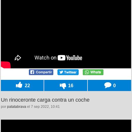
22
16
0
Un rinoceronte carga contra un coche
por
patatabrava
el 7 sep 2022, 10:41