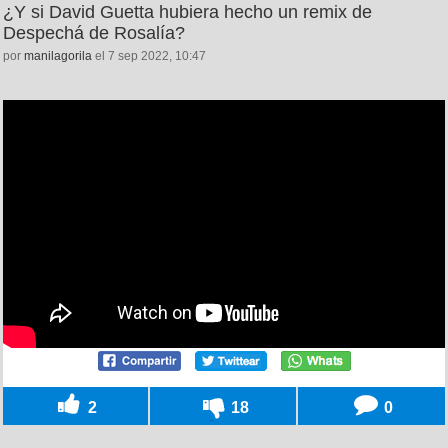
¿Y si David Guetta hubiera hecho un remix de
Despechá de Rosalía?
por
manilagorila
el 7 sep 2022, 10:47
2
18
0