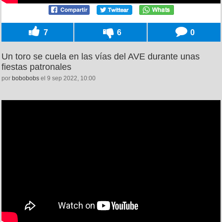
7
6
0
Un toro se cuela en las vías del AVE durante unas
fiestas patronales
por
bobobobs
el 9 sep 2022, 10:00