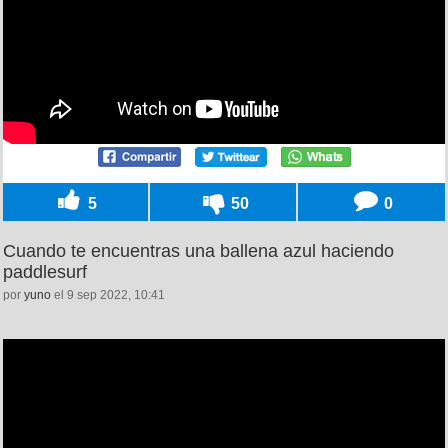
5
50
0
Cuando te encuentras una ballena azul haciendo
paddlesurf
por
yuno
el 9 sep 2022, 10:41