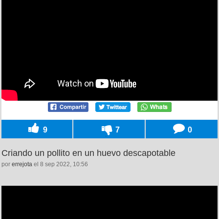
9
7
0
Criando un pollito en un huevo descapotable
por
errejota
el 8 sep 2022, 10:56