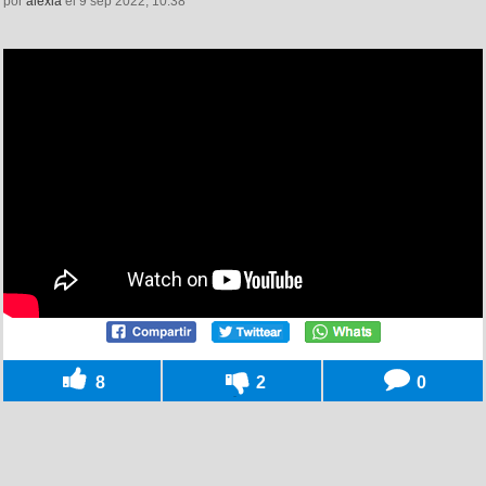
por
alexia
el 9 sep 2022, 10:38
8
2
0