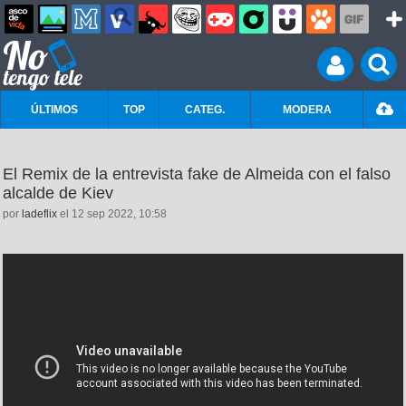
ÚLTIMOS
TOP
CATEG.
MODERA
El Remix de la entrevista fake de Almeida con el falso
alcalde de Kiev
por
ladeflix
el 12 sep 2022, 10:58