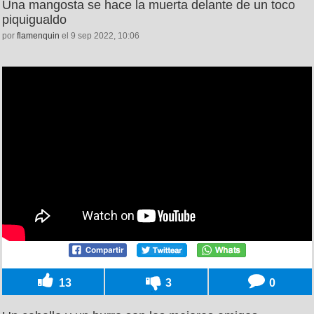
Una mangosta se hace la muerta delante de un toco
piquigualdo
por
flamenquin
el 9 sep 2022, 10:06
13
3
0