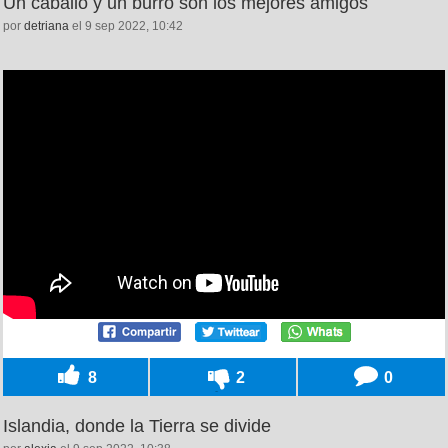
Un caballo y un burro son los mejores amigos
por
detriana
el 9 sep 2022, 10:42
8
2
0
Islandia, donde la Tierra se divide