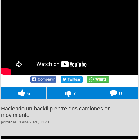
6
7
0
Haciendo un backflip entre dos camiones en
movimiento
por
fer
el 13 ene 2026, 12:41