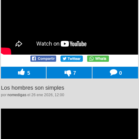
5
7
0
Los hombres son simples
por
nomedigas
el 26 ene 2026, 12:00