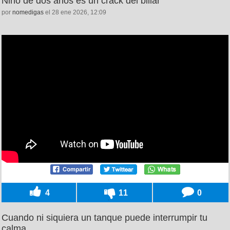
Niño de dos años es un crack del billar
por
nomedigas
el 28 ene 2026, 12:09
4
11
0
Cuando ni siquiera un tanque puede interrumpir tu
calma