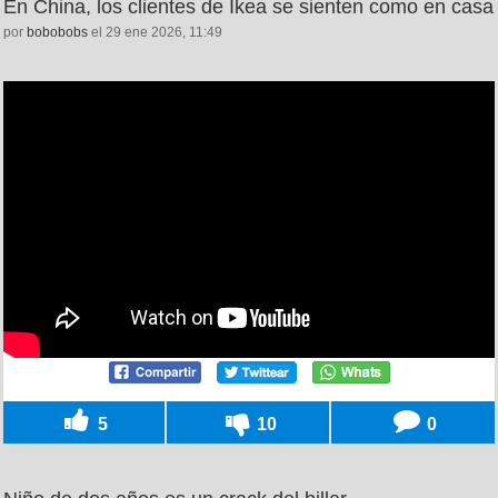
En China, los clientes de Ikea se sienten como en casa
por
bobobobs
el 29 ene 2026, 11:49
5
10
0