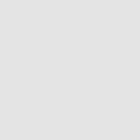
ir
artir
+
lr