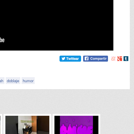
Compartir
Compart
Comp
en
en
en
meneame
Google
tumb
ah
doblaje
humor