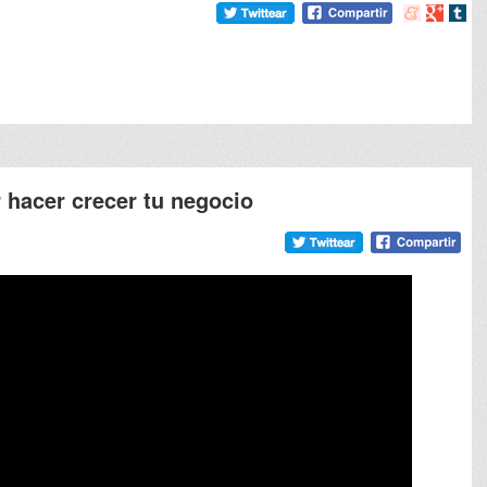
Compartir
Compart
Comp
en
en
en
meneame
Google
tumb
 hacer crecer tu negocio