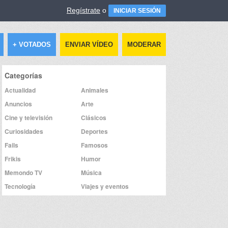
Regístrate
o
INICIAR SESIÓN
+ VOTADOS
ENVIAR VÍDEO
MODERAR
Categorías
Actualidad
Animales
Anuncios
Arte
Cine y televisión
Clásicos
Curiosidades
Deportes
Fails
Famosos
Frikis
Humor
Memondo TV
Música
Tecnología
Viajes y eventos