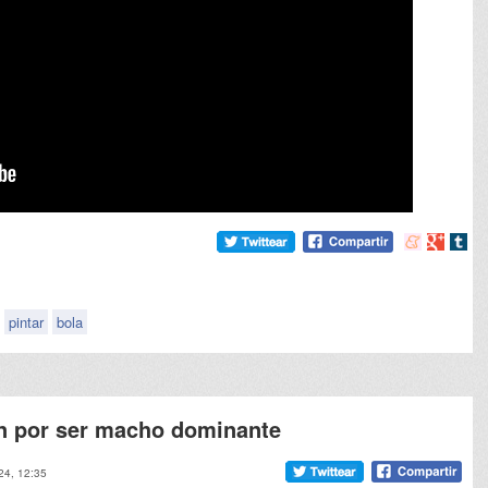
Compartir
Compart
Comp
en
en
en
meneame
Google
tumb
pintar
bola
an por ser macho dominante
024, 12:35