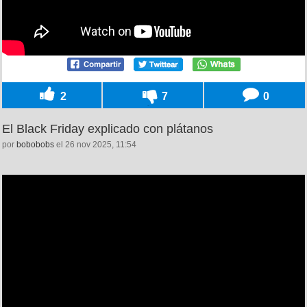
2
7
0
El Black Friday explicado con plátanos
por
bobobobs
el 26 nov 2025, 11:54