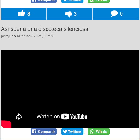
8
3
0
Así suena una discoteca silenciosa
por
yuno
el 27 nov 2025, 11:59