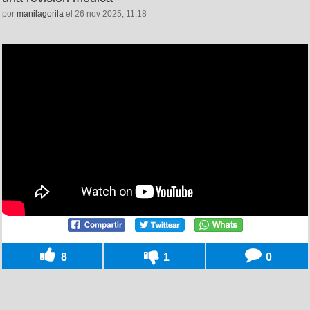
por
manilagorila
el 26 nov 2025, 11:18
8
1
0