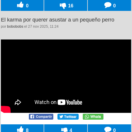
0
16
0
El karma por querer asustar a un pequeño perro
por
bobobobs
el 27 nov 2025, 11:24
8
4
0