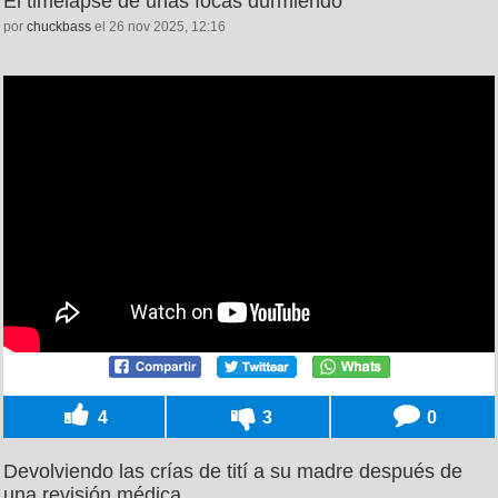
El timelapse de unas focas durmiendo
por
chuckbass
el 26 nov 2025, 12:16
4
3
0
Devolviendo las crías de tití a su madre después de
una revisión médica