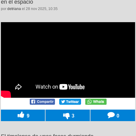
en el espacio
por
detriana
el 28 nov 2025, 10:35
9
3
0