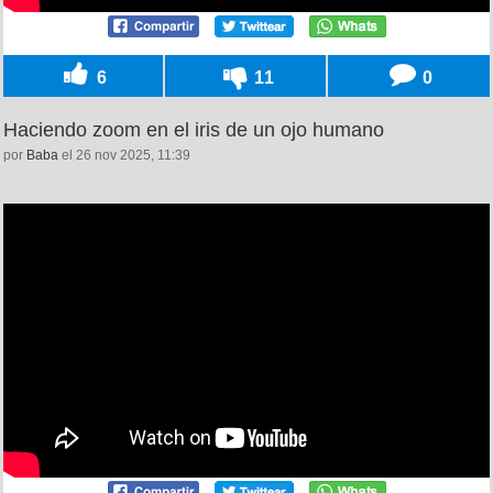
6
11
0
Haciendo zoom en el iris de un ojo humano
por
Baba
el 26 nov 2025, 11:39