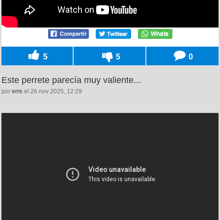
5
5
0
Este perrete parecía muy valiente...
por
erre
el 26 nov 2025, 12:29