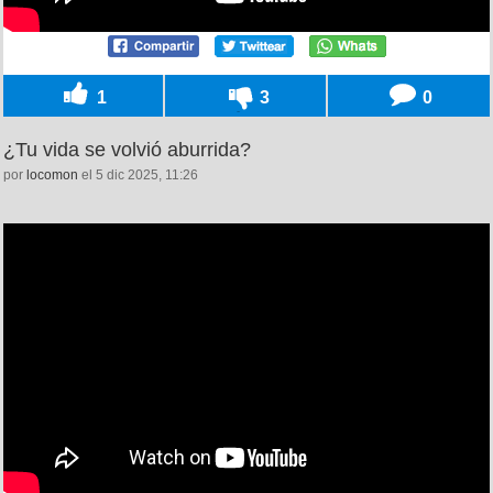
1
3
0
¿Tu vida se volvió aburrida?
por
locomon
el 5 dic 2025, 11:26