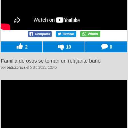
2
10
0
Familia de osos se toman un relajante baño
por
patatabrava
el 5 dic 2025, 12:45