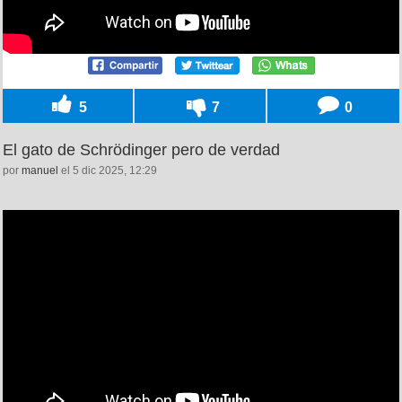
5
7
0
El gato de Schrödinger pero de verdad
por
manuel
el 5 dic 2025, 12:29