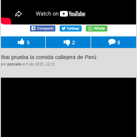
5
2
0
Ibai prueba la comida callejera de Perú
por
pescaito
el 5 dic 2025, 12:21