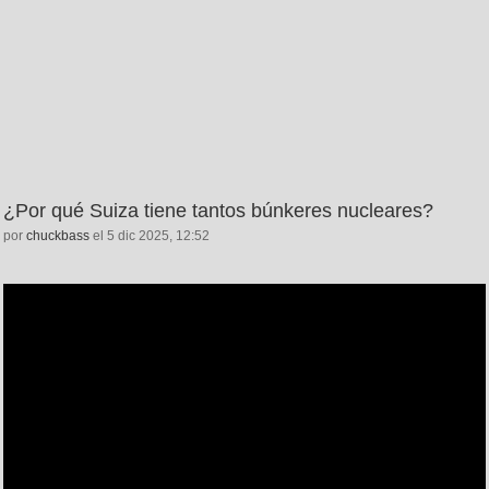
¿Por qué Suiza tiene tantos búnkeres nucleares?
por
chuckbass
el 5 dic 2025, 12:52