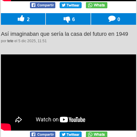
2
6
0
Así imaginaban que sería la casa del futuro en 1949
por
tete
el 5 dic 2025, 11:51