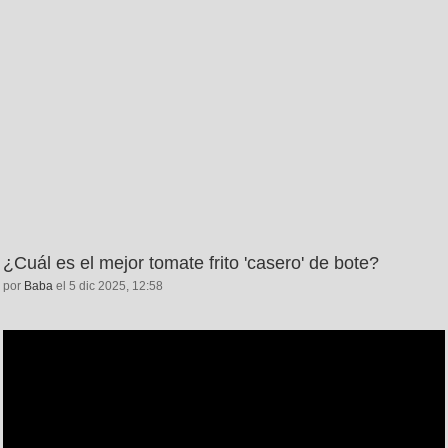
¿Cuál es el mejor tomate frito 'casero' de bote?
por
Baba
el 5 dic 2025, 12:58