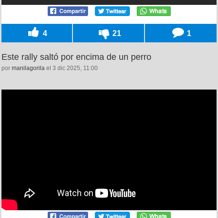
4
21
1
Este rally saltó por encima de un perro
por
manilagorila
el 3 dic 2025, 11:00