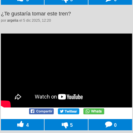
¿Te gustaría tomar este tren?
por
argelia
el 5 dic 2025, 12:20
4
5
0