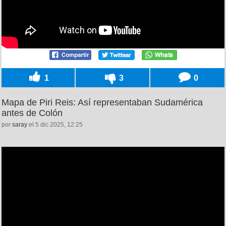
1
3
0
Mapa de Piri Reis: Así representaban Sudamérica
antes de Colón
por
saray
el 5 dic 2025, 12:25