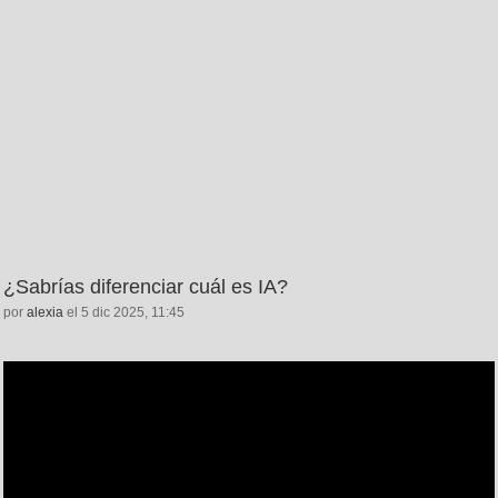
¿Sabrías diferenciar cuál es IA?
por
alexia
el 5 dic 2025, 11:45