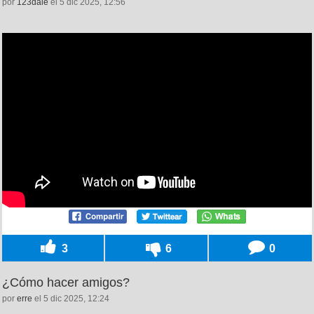
por
123dale
el 5 dic 2025, 12:56
3
6
0
¿Cómo hacer amigos?
por
erre
el 5 dic 2025, 12:24