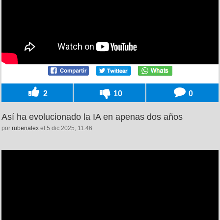
2
10
0
Así ha evolucionado la IA en apenas dos años
por
rubenalex
el 5 dic 2025, 11:46