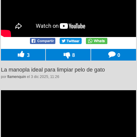
3
8
0
La manopla ideal para limpiar pelo de gato
por
flamenquin
el 3 dic 2025, 11:26