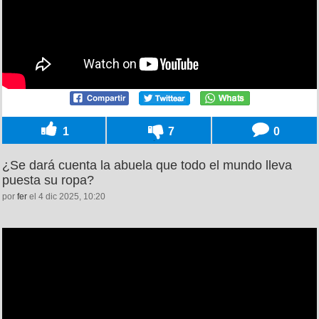
1
7
0
¿Se dará cuenta la abuela que todo el mundo lleva
puesta su ropa?
por
fer
el 4 dic 2025, 10:20