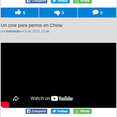
5
5
0
Un cine para perros en China
por
bobobobs
el 5 dic 2025, 12:46