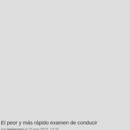
El peor y más rápido examen de conducir
por
javisecasa
el 23 nov 2023, 12:33