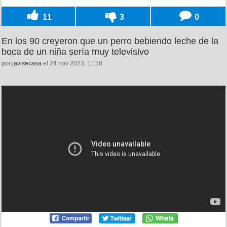
11
3
0
En los 90 creyeron que un perro bebiendo leche de la
boca de un niña sería muy televisivo
por
javisecasa
el 24 nov 2023, 11:58