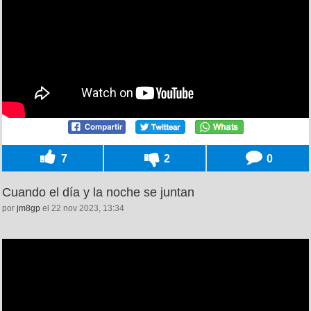
7
2
0
Cuando el día y la noche se juntan
por
jm8gp
el 22 nov 2023, 13:34