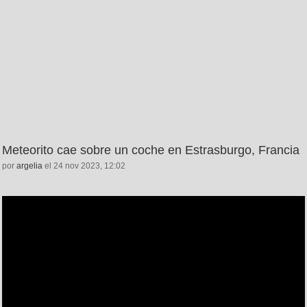
Meteorito cae sobre un coche en Estrasburgo, Francia
por
argelia
el 24 nov 2023, 12:02