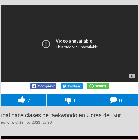
7
1
0
Ibai hace clases de taekwondo en Corea del Sur
por
erre
el 23 nov 2023, 12:30