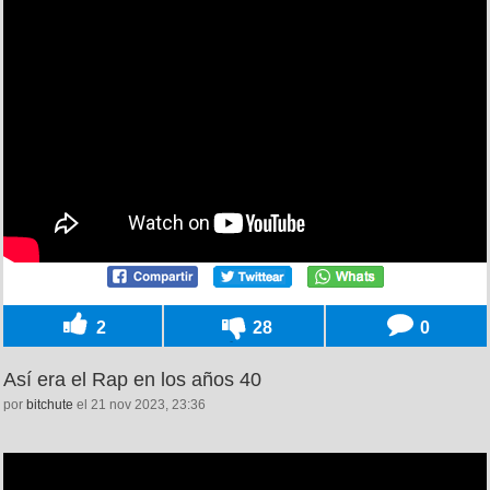
2
28
0
Así era el Rap en los años 40
por
bitchute
el 21 nov 2023, 23:36