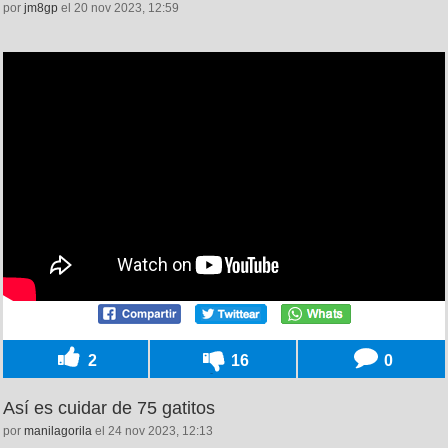
por
jm8gp
el 20 nov 2023, 12:59
2
16
0
Así es cuidar de 75 gatitos
por
manilagorila
el 24 nov 2023, 12:13