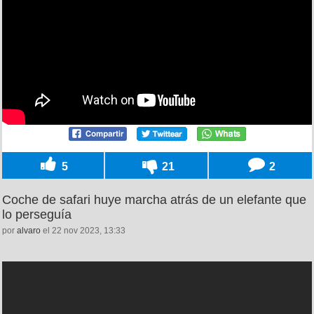
5
21
2
Coche de safari huye marcha atrás de un elefante que
lo perseguía
por
alvaro
el 22 nov 2023, 13:33