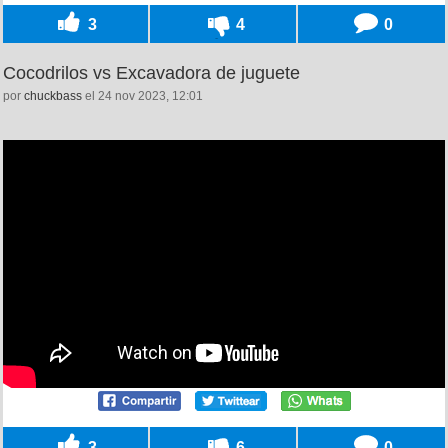
3
4
0
Cocodrilos vs Excavadora de juguete
por
chuckbass
el 24 nov 2023, 12:01
3
6
0