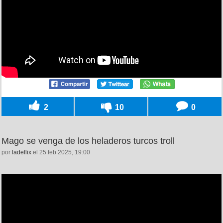
2
10
0
Mago se venga de los heladeros turcos troll
por
ladeflix
el 25 feb 2025, 19:00