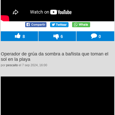
8
6
0
Operador de grúa da sombra a bañista que toman el
sol en la playa
por
pescaito
el 7 sep 2024, 16:00