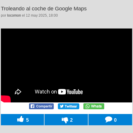
Troleando al coche de Google Maps
por
locomon
el 12 may 2025, 18:00
5
2
0