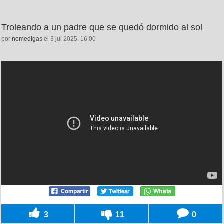
Troleando a un padre que se quedó dormido al sol
por
nomedigas
el 3 jul 2025, 16:00
3
11
0