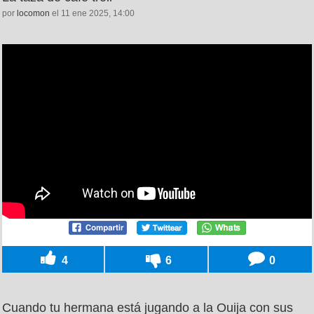
por
locomon
el 11 ene 2025, 14:00
4
6
0
Cuando tu hermana está jugando a la Ouija con sus