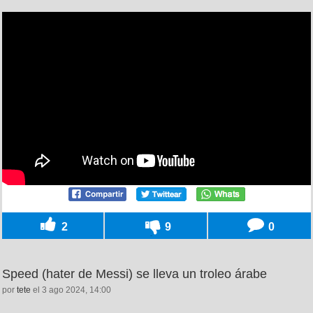
2
9
0
Speed (hater de Messi) se lleva un troleo árabe
por
tete
el 3 ago 2024, 14:00