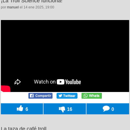
¡La Troll Science funciona!
por
manuel
el 14 ene 2025, 19:00
6
16
0
La taza de café troll