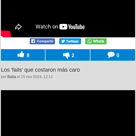
8
2
0
Los 'fails' que costaron más caro
por
Baba
el 15 nov 2024, 12:12