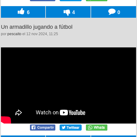
6
4
0
Un armadillo jugando a fútbol
por
pescaito
el 12 nov 2024, 11:25