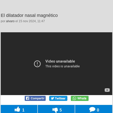
El dilatador nasal magnético
por
alvaro
el 15 nov 2024, 11:47
1
5
0