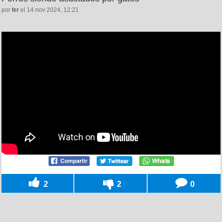
por
fer
el 14 nov 2024, 12:21
2
2
0