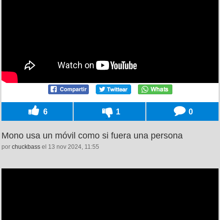
6
1
0
Mono usa un móvil como si fuera una persona
por
chuckbass
el 13 nov 2024, 11:55