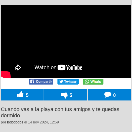
5
5
0
Cuando vas a la playa con tus amigos y te quedas
dormido
por
bobobobs
el 14 nov 2024, 12:59