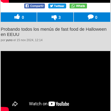
0
3
0
Probando todos los menús de fast food de Halloween
en EEUU
por
yuno
el 15 nov 2024, 12:14