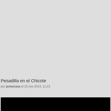
Pesadilla en el Chicote
por
javisecasa
el 15 nov 2024, 11:23