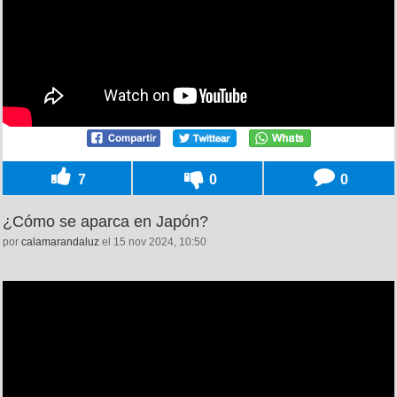
7
0
0
¿Cómo se aparca en Japón?
por
calamarandaluz
el 15 nov 2024, 10:50