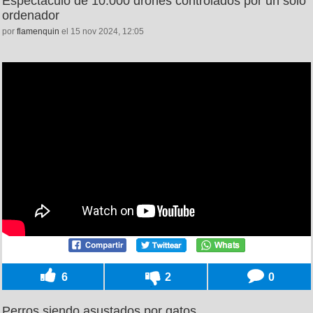
Espectáculo de 10.000 drones controlados por un solo
ordenador
por
flamenquin
el 15 nov 2024, 12:05
6
2
0
Perros siendo asustados por gatos