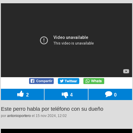
2
4
0
Este perro habla por teléfono con su dueño
por
antonioportero
el 15 nov 2024, 12:02