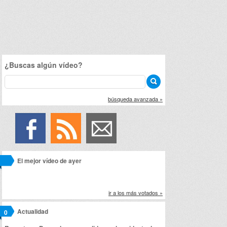
¿Buscas algún vídeo?
búsqueda avanzada »
El mejor vídeo de ayer
ir a los más votados »
Actualidad
0