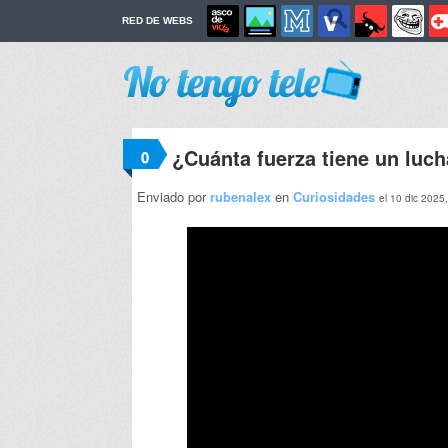
RED DE WEBS
¿Cuánta fuerza tiene un lu
0
Enviado por
rubenalex
en
Curiosidades
el 10 dic 2025