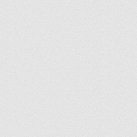
ir
artir
+
lr