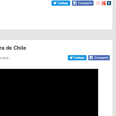
Compartir
Compart
Comp
en
en
en
meneame
Google
tumb
ra de Chile
ic 2025,