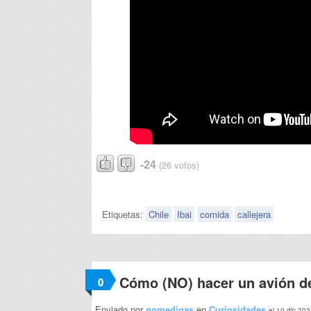
-24
(26 votos)
Etiquetas:
Chile
Ibai
comida
callejera
Cómo (NO) hacer un avión d
0
Enviado por
nomedigas
en
Curiosidades
el 10 dic 20