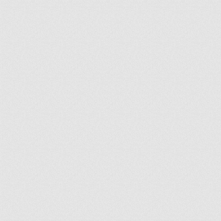
ir
artir
+
lr