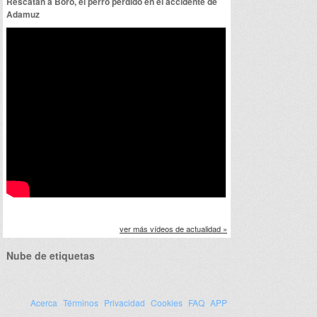
Rescatan a Boro, el perro perdido en el accidente de
Adamuz
ver más vídeos de actualidad »
Nube de etiquetas
Acerca
Términos
Privacidad
Cookies
FAQ
APP