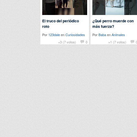
El truco del periódico
¿Qué perro muerde con
roto
más fuerza?
Por
123dale
en
Curiosidades
Por
Baba
en
Animales
+3 (7 votos)
0
+1 (7 votos)