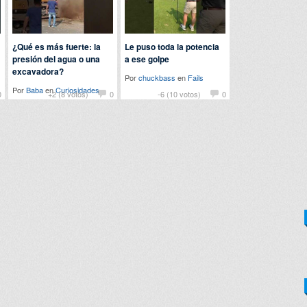
¿Qué es más fuerte: la
Le puso toda la potencia
presión del agua o una
a ese golpe
excavadora?
Por
chuckbass
en
Fails
Por
Baba
en
Curiosidades
0
+2 (8 votos)
0
-6 (10 votos)
0