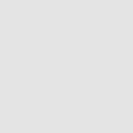
ir
artir
+
lr