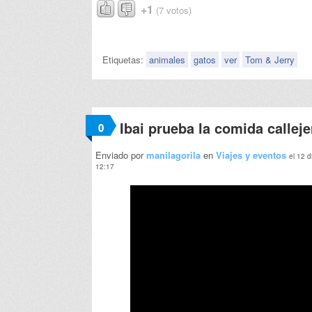
+1
(7 votos)
Etiquetas:
animales
gatos
ver
Tom & Jerry
Ibai prueba la comida calleje
0
Enviado por
manilagorila
en
Viajes y eventos
el 12 d
12:17