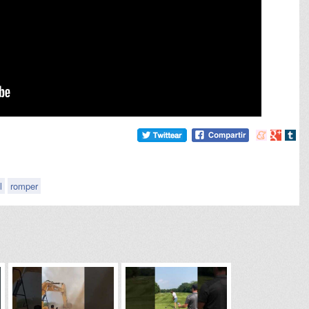
Compartir
Compart
Comp
en
en
en
meneame
Google
tumb
l
romper