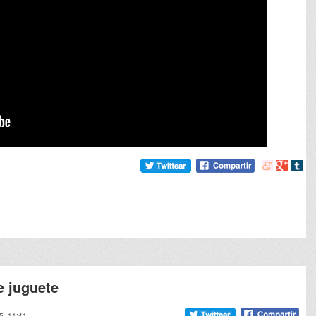
Compartir
Compart
Comp
en
en
en
meneame
Google
tumb
e juguete
25, 11:41