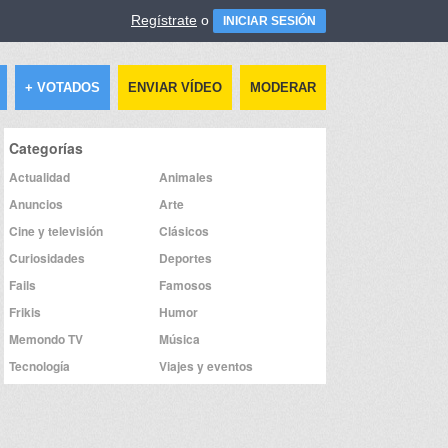
Regístrate
o
INICIAR SESIÓN
+ VOTADOS
ENVIAR VÍDEO
MODERAR
Categorías
Actualidad
Animales
Anuncios
Arte
Cine y televisión
Clásicos
Curiosidades
Deportes
Fails
Famosos
Frikis
Humor
Memondo TV
Música
Tecnología
Viajes y eventos