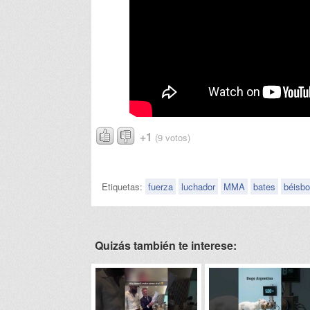
+1
(9 votos)
Etiquetas:
fuerza
luchador
MMA
bates
béisbo
Quizás también te interese: