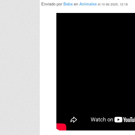
Enviado por
Baba
en
Animales
el 10 dic 2025, 12:18