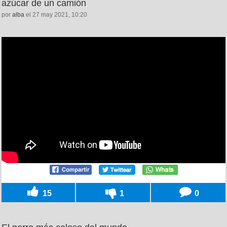
azúcar de un camión
por
alba
el 27 may 2021, 10:20
15
1
0