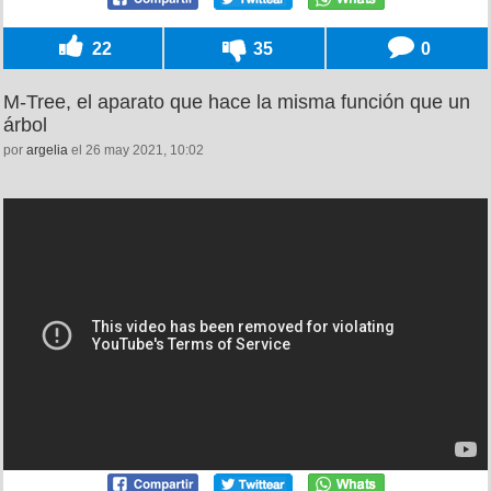
22
35
0
M-Tree, el aparato que hace la misma función que un
árbol
por
argelia
el 26 may 2021, 10:02