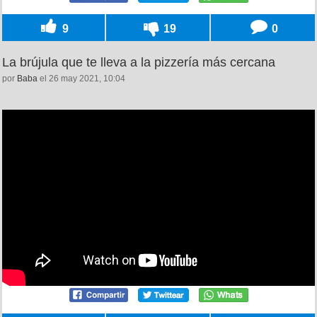
9
19
0
La brújula que te lleva a la pizzería más cercana
por
Baba
el 26 may 2021, 10:04