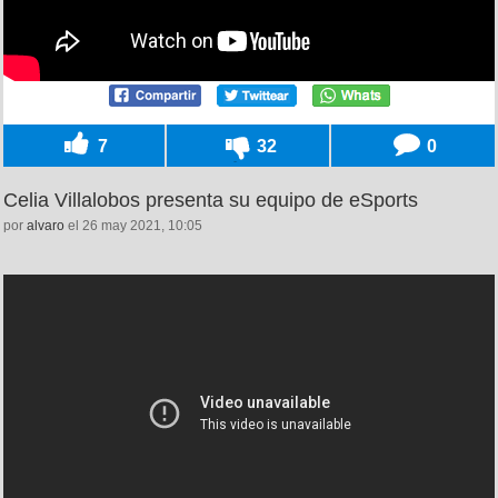
7
32
0
Celia Villalobos presenta su equipo de eSports
por
alvaro
el 26 may 2021, 10:05