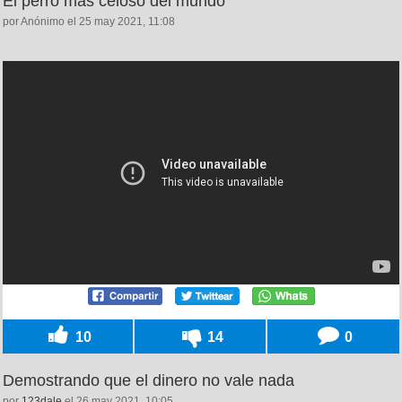
El perro más celoso del mundo
por Anónimo el 25 may 2021, 11:08
10
14
0
Demostrando que el dinero no vale nada
por
123dale
el 26 may 2021, 10:05