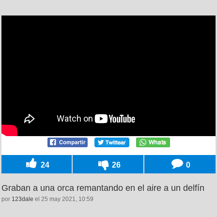
24
26
0
Graban a una orca remantando en el aire a un delfín
por
123dale
el 25 may 2021, 10:59