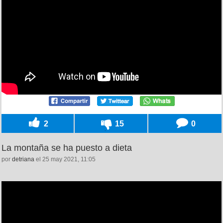
2
15
0
La montaña se ha puesto a dieta
por
detriana
el 25 may 2021, 11:05