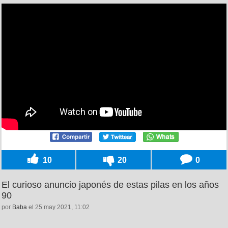
10
20
0
El curioso anuncio japonés de estas pilas en los años
90
por
Baba
el 25 may 2021, 11:02