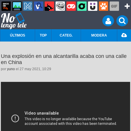
ÚLTIMOS
TOP
CATEG.
MODERA
Una explosión en una alcantarilla acaba con una calle
en China
por
yuno
el 27 may 2021, 10:29