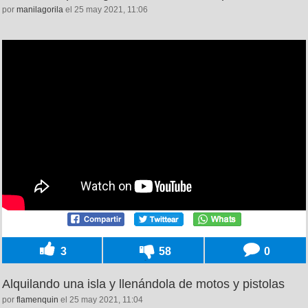
por
manilagorila
el 25 may 2021, 11:06
3
58
0
Alquilando una isla y llenándola de motos y pistolas
por
flamenquin
el 25 may 2021, 11:04