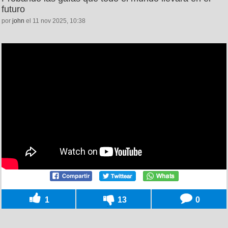
futuro
por
john
el 11 nov 2025, 10:38
1
13
0