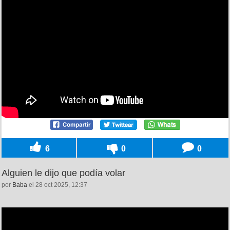
6
0
0
Alguien le dijo que podía volar
por
Baba
el 28 oct 2025, 12:37