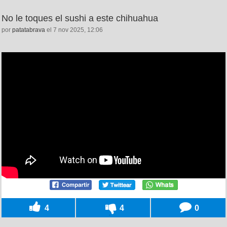
No le toques el sushi a este chihuahua
por
patatabrava
el 7 nov 2025, 12:06
4
4
0