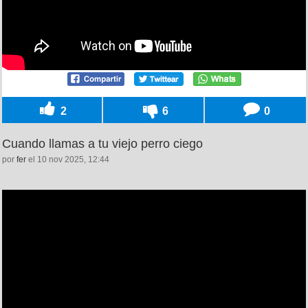
2
6
0
Cuando llamas a tu viejo perro ciego
por
fer
el 10 nov 2025, 12:44