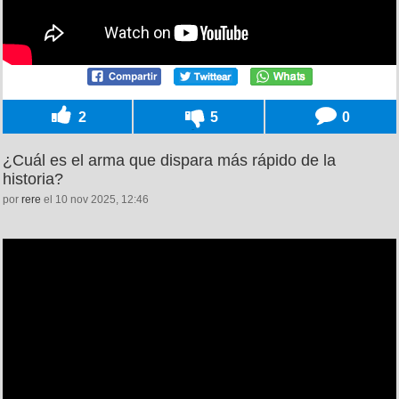
2
5
0
¿Cuál es el arma que dispara más rápido de la
historia?
por
rere
el 10 nov 2025, 12:46