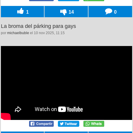
1
14
0
La broma del párking para gays
por
michaelbuble
el 10 nov 2025, 11:15