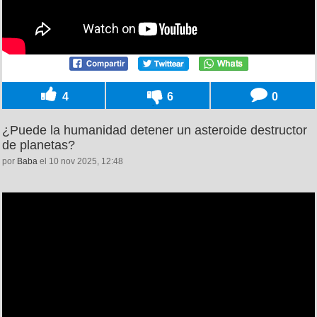
4
6
0
¿Puede la humanidad detener un asteroide destructor
de planetas?
por
Baba
el 10 nov 2025, 12:48