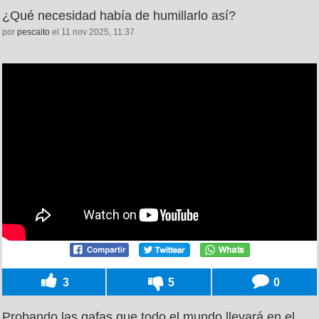
¿Qué necesidad había de humillarlo así?
por
pescaito
el 11 nov 2025, 11:37
3
5
0
Probando las gafas que todo el mundo llevará en el