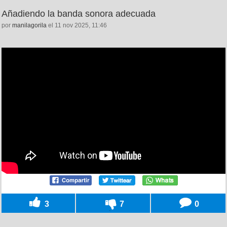
Añadiendo la banda sonora adecuada
por
manilagorila
el 11 nov 2025, 11:46
3
7
0