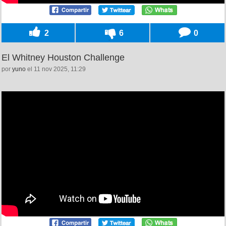
2
6
0
El Whitney Houston Challenge
por
yuno
el 11 nov 2025, 11:29