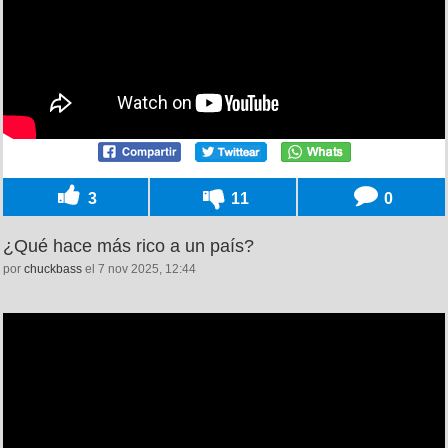
3
11
0
¿Qué hace más rico a un país?
por
chuckbass
el 7 nov 2025, 12:44