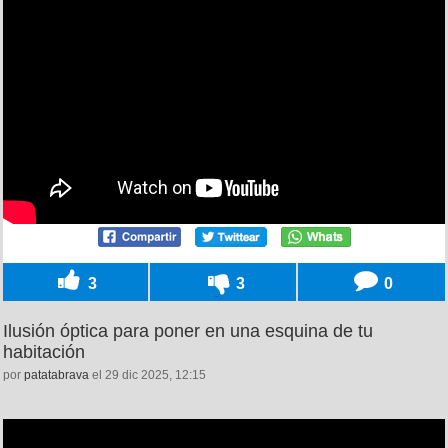
3
3
0
Ilusión óptica para poner en una esquina de tu
habitación
por
patatabrava
el 29 dic 2025, 12:15