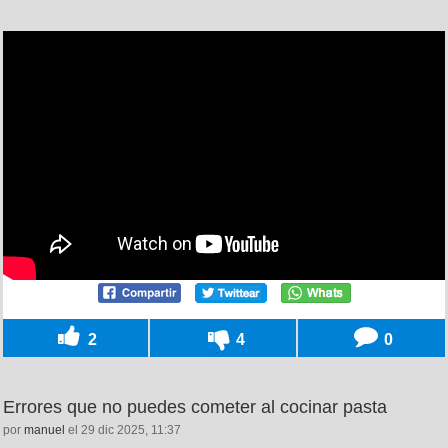
2
4
0
Errores que no puedes cometer al cocinar pasta
por
manuel
el 29 dic 2025, 11:37