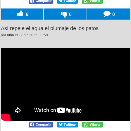
6
6
0
Así repele el agua el plumaje de los patos
por
alba
el 17 dic 2025, 11:58