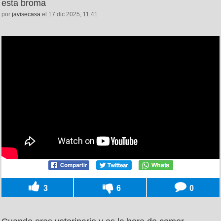
esta broma
por
javisecasa
el 17 dic 2025, 11:41
3
6
0