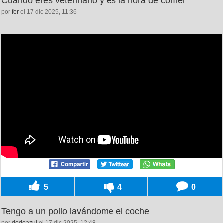
Cuando eres veterinario y es la hora de comer
por
fer
el 17 dic 2025, 11:36
5
4
0
Tengo a un pollo lavándome el coche
por
dodoazul
el 17 dic 2025, 12:48