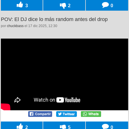
3
2
0
POV: El DJ dice lo más random antes del drop
por
chuckbass
el 17 dic 2025, 12:30
2
5
0