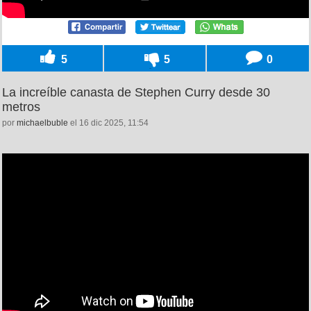
5
5
0
La increíble canasta de Stephen Curry desde 30
metros
por
michaelbuble
el 16 dic 2025, 11:54