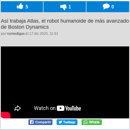
5
1
0
Así trabaja Atlas, el robot humanoide de más avanzado
de Boston Dynamics
por
nomedigas
el 17 dic 2025, 11:51