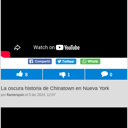
8
1
0
La oscura historia de Chinatown en Nueva York
por
flamenquin
el 5 dic 2024, 12:07