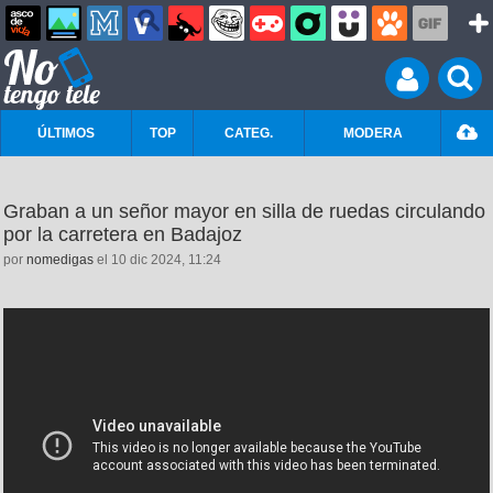
ÚLTIMOS
TOP
CATEG.
MODERA
Graban a un señor mayor en silla de ruedas circulando
por la carretera en Badajoz
por
nomedigas
el 10 dic 2024, 11:24