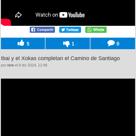
5
1
0
Ibai y el Xokas completan el Camino de Santiago
por
rere
el 9 dic 2024, 12:46