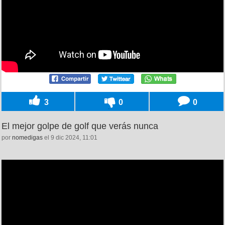
3
0
0
El mejor golpe de golf que verás nunca
por
nomedigas
el 9 dic 2024, 11:01