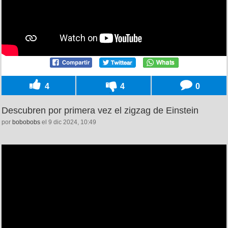
4
4
0
Descubren por primera vez el zigzag de Einstein
por
bobobobs
el 9 dic 2024, 10:49