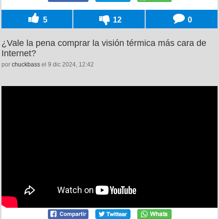
5
12
0
¿Vale la pena comprar la visión térmica más cara de
Internet?
por
chuckbass
el 9 dic 2024, 12:42