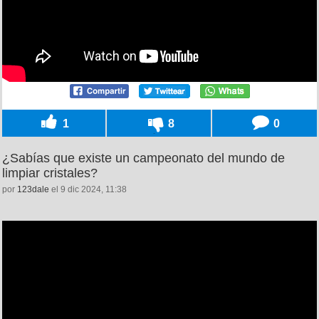
1
8
0
¿Sabías que existe un campeonato del mundo de
limpiar cristales?
por
123dale
el 9 dic 2024, 11:38