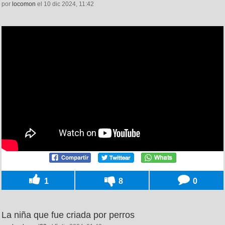
por
locomon
el 10 dic 2024, 11:42
1
8
0
La niña que fue criada por perros