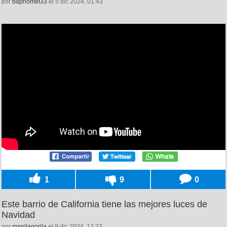
por
baphomet33
el 5 dic 2024, 01:43
1
9
0
Este barrio de California tiene las mejores luces de
Navidad
por
manilagorila
el 9 dic 2024, 12:23