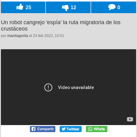
25
12
0
Un robot cangrejo 'espía' la ruta migratoria de los
crustáceos
por
manilagorila
el 24 feb 2022, 10:51