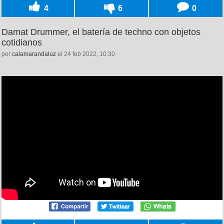
4
6
0
Damat Drummer, el batería de techno con objetos
cotidianos
por
calamarandaluz
el 24 feb 2022, 10:30