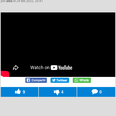
por
alba
el 24 feb 2022, 10:47
9
4
0