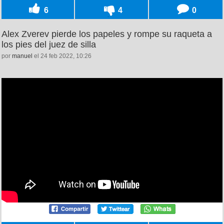
6
4
0
Alex Zverev pierde los papeles y rompe su raqueta a
los pies del juez de silla
por
manuel
el 24 feb 2022, 10:26