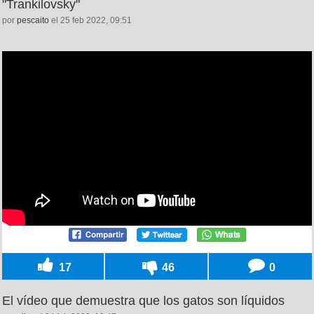
"Trankilovsky"
por
pescaito
el 25 feb 2022, 09:51
17
46
0
El vídeo que demuestra que los gatos son líquidos