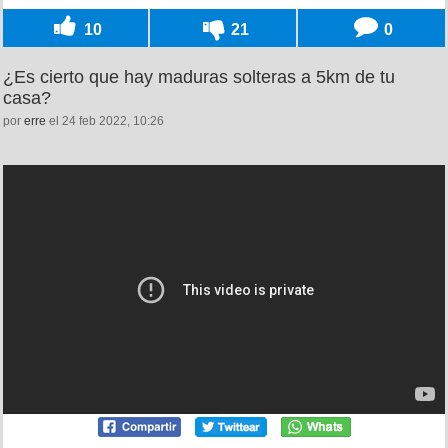
10
21
0
¿Es cierto que hay maduras solteras a 5km de tu
casa?
por
erre
el 24 feb 2022, 10:26