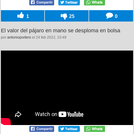
1
25
0
El valor del pájaro en mano se desploma en bolsa
por
antonioportero
el 24 feb 2022, 10:49