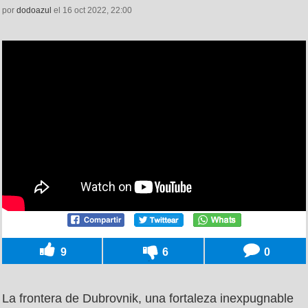
por
dodoazul
el 16 oct 2022, 22:00
9
6
0
La frontera de Dubrovnik, una fortaleza inexpugnable