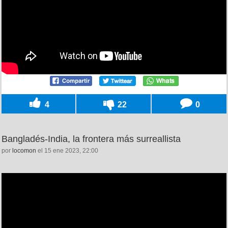
4
22
0
Bangladés-India, la frontera más surreallista
por
locomon
el 15 ene 2023, 22:00