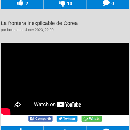
2
10
0
La frontera inexpilcable de Corea
por
locomon
el 4 nov 2023, 22:00