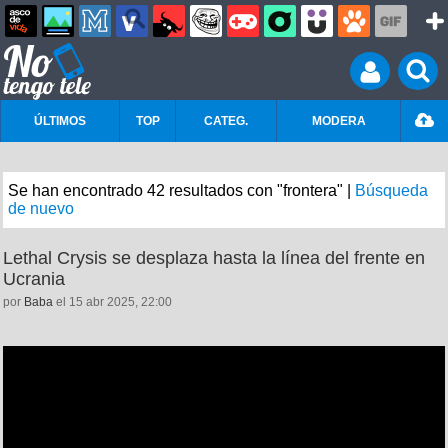
ÚLTIMOS
TOP
CATEG.
MODERA
Se han encontrado 42 resultados con "frontera" |
Búsqueda
de nuevo
Lethal Crysis se desplaza hasta la línea del frente en
Ucrania
por
Baba
el 15 abr 2025, 22:00