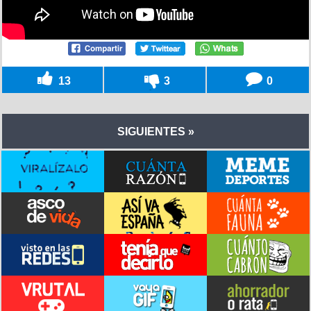
13
3
0
SIGUIENTES »