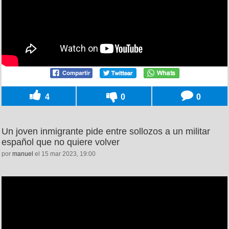
4
0
0
Un joven inmigrante pide entre sollozos a un militar
español que no quiere volver
por
manuel
el 15 mar 2023, 19:00