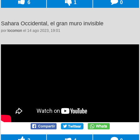
6
1
0
Sahara Occidental, el gran muro invisible
por
locomon
el 14 ago 2023, 19:01