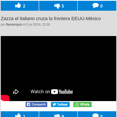
2
5
0
Zazza el italiano cruza la frontera EEUU-México
por
flamenquin
el 5 jul 2024, 22:00
1
9
0