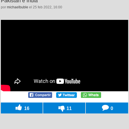
Pakistán e India
por
michaelbuble
el 25 feb 2022, 16:00
16
11
0