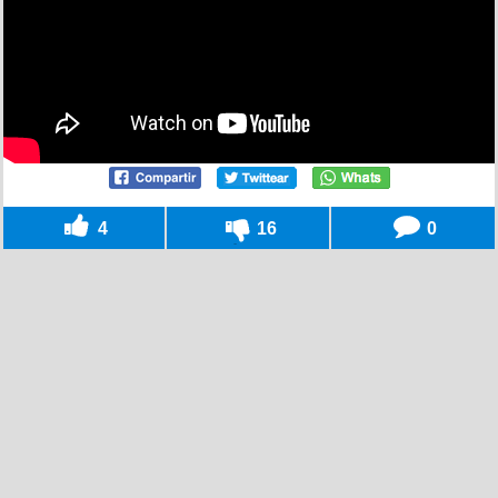
4
16
0