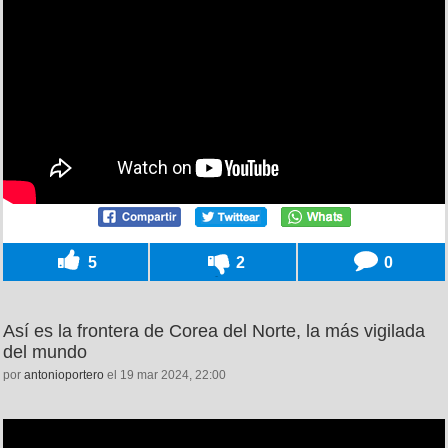
5
2
0
Así es la frontera de Corea del Norte, la más vigilada
del mundo
por
antonioportero
el 19 mar 2024, 22:00