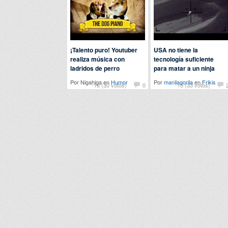
¡Talento puro! Youtuber
USA no tiene la
realiza música con
tecnología suficiente
ladridos de perro
para matar a un ninja
Por Nigahiga en
Humor
Por
manilagorila
en
Frikis
-16 (30 votos)
0
-15 (33 votos)