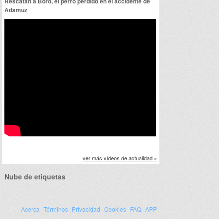
Rescatan a Boro, el perro perdido en el accidente de
Adamuz
ver más vídeos de actualidad »
Nube de etiquetas
Acerca
Términos
Privacidad
Cookies
FAQ
APP