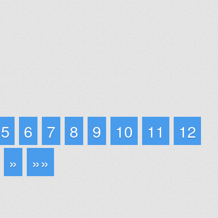
5
6
7
8
9
10
11
12
»
»»