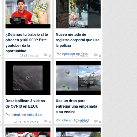
¿Dejarías tu trabajo si te
Nuevo método de
ofrecen $100,000? Este
registro corporal que usa
youtuber da la
la policía
oportunidad.
Por
ibpkaiser
en
Fails
0
-23 (31 votos)
0
+7 (27 votos)
0
Por
justatroll
en
Curiosidades
Desclasifican 3 videos
Usa un dron para
de OVNIS en EEUU
entregar una empanada
a su vecina
Por
bidroid
en
Actualidad
Por
john
en
Actualidad
0
+101 (135 votos)
0
-9 (19 votos)
0