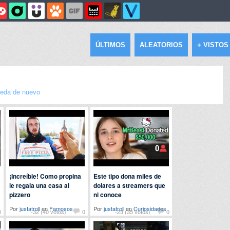
ÚLTIMOS
ALEATORIOS
+ VISTOS
eda de nuevo
¡Increíble! Como propina
Este tipo dona miles de
le regala una casa al
dolares a streamers que
pizzero
ni conoce
Por
justatroll
en
Famosos
Por
justatroll
en
Curiosidades
0
-32 (40 votos)
0
-23 (35 votos)
0