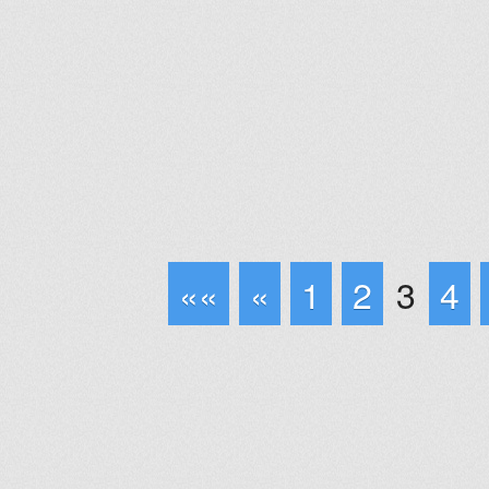
««
«
1
2
3
4