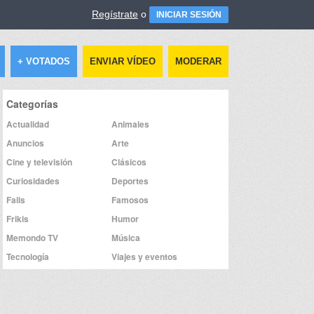
Regístrate
o
INICIAR SESIÓN
+ VOTADOS
ENVIAR VÍDEO
MODERAR
Categorías
Actualidad
Animales
Anuncios
Arte
Cine y televisión
Clásicos
Curiosidades
Deportes
Fails
Famosos
Frikis
Humor
Memondo TV
Música
Tecnología
Viajes y eventos