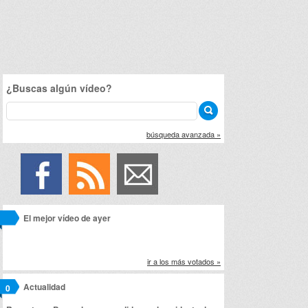
¿Buscas algún vídeo?
búsqueda avanzada »
El mejor vídeo de ayer
ir a los más votados »
Actualidad
0