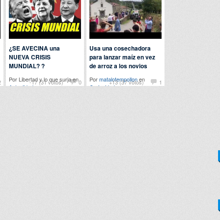
¿SE AVECINA una
Usa una cosechadora
NUEVA CRISIS
para lanzar maíz en vez
MUNDIAL? ?
de arroz a los novios
Por Libertad y lo que surja en
Por
matalotempollon
en
2
-17 (31 votos)
0
+13 (37 votos)
1
Actualidad
Curiosidades