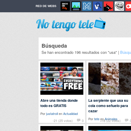
RED DE WEBS
Búsqueda
Se han encontrado 196 resultados con "usa" |
Búsqu
Abre una tienda donde
La serpiente que usa su
todo es GRATIS
cola como señuelo para
cazar
Por
justatroll
en
Actualidad
Por
tete
en
Animales
-21 (25 votos)
0
+18 (22 votos)