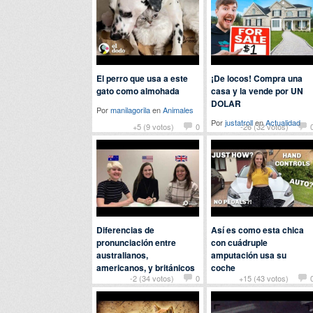
El perro que usa a este
¡De locos! Compra una
gato como almohada
casa y la vende por UN
DOLAR
Por
manilagorila
en
Animales
Por
justatroll
en
Actualidad
+5 (9 votos)
0
-26 (32 votos)
Diferencias de
Así es como esta chica
pronunciación entre
con cuádruple
australianos,
amputación usa su
americanos, y británicos
coche
-2 (34 votos)
0
+15 (43 votos)
Por rata en
Curiosidades
Por Alba en
Curiosidades