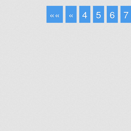
««
«
4
5
6
7