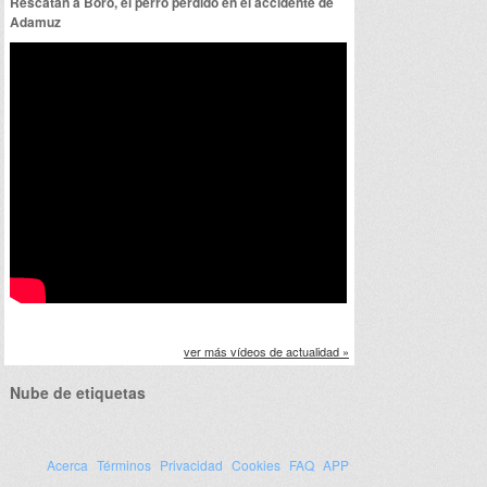
Rescatan a Boro, el perro perdido en el accidente de
Adamuz
ver más vídeos de actualidad »
Nube de etiquetas
Acerca
Términos
Privacidad
Cookies
FAQ
APP