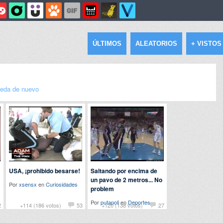
ÚLTIMOS
ALEATORIOS
+ VISTOS
eda de nuevo
USA, ¡prohibido besarse!
Saltando por encima de
un pavo de 2 metros... No
Por
xsensx
en
Curiosidades
problem
Por
putapoli
en
Deportes
2
+114 (186 votos)
53
+120 (138 votos)
27