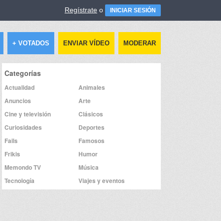
Regístrate
o
INICIAR SESIÓN
+ VOTADOS
ENVIAR VÍDEO
MODERAR
Categorías
Actualidad
Animales
Anuncios
Arte
Cine y televisión
Clásicos
Curiosidades
Deportes
Fails
Famosos
Frikis
Humor
Memondo TV
Música
Tecnología
Viajes y eventos