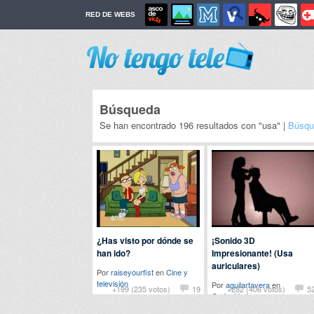
RED DE WEBS
Búsqueda
Se han encontrado 196 resultados con "usa" |
Búsqu
¿Has visto por dónde se
¡Sonido 3D
han ido?
Impresionante! (Usa
auriculares)
Por
raiseyourfist
en
Cine y
televisión
Por
aguilartavera
en
+199 (235 votos)
19
+282 (406 votos)
5
Curiosidades