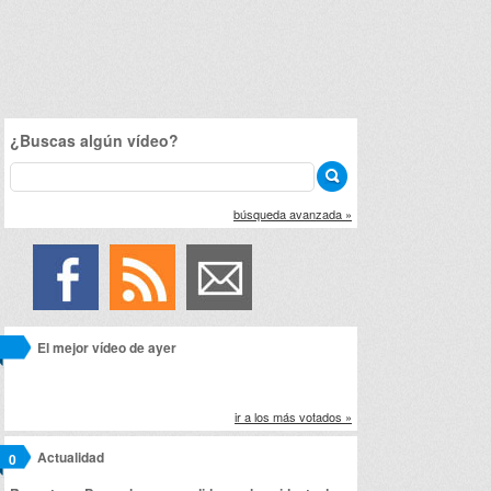
¿Buscas algún vídeo?
búsqueda avanzada »
El mejor vídeo de ayer
ir a los más votados »
Actualidad
0