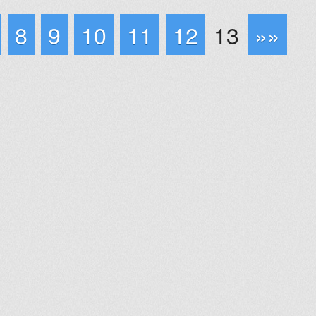
8
9
10
11
12
13
»»