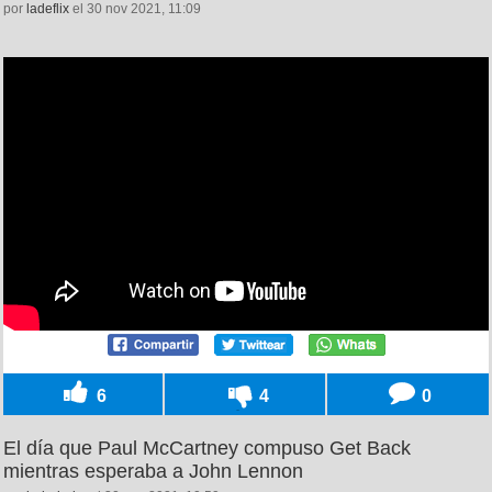
por
ladeflix
el 30 nov 2021, 11:09
6
4
0
El día que Paul McCartney compuso Get Back
mientras esperaba a John Lennon