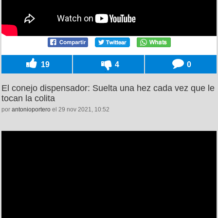
19
4
0
El conejo dispensador: Suelta una hez cada vez que le
tocan la colita
por
antonioportero
el 29 nov 2021, 10:52