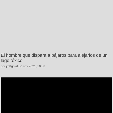
El hombre que dispara a pájaros para alejarlos de un
lago tóxico
por
jm8gp
el 30 nov 2021, 10:58