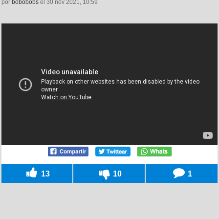
por
bobobobs
el 30 nov 2021, 10:59
13
10
1