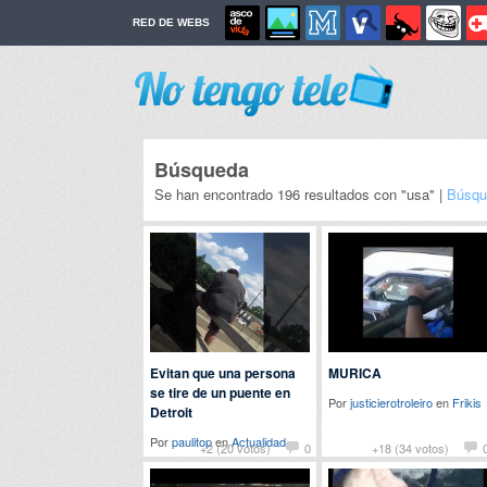
RED DE WEBS
Búsqueda
Se han encontrado 196 resultados con "usa" |
Búsqu
Evitan que una persona
MURICA
se tire de un puente en
Por
justicierotroleiro
en
Frikis
Detroit
Por
paulitop
en
Actualidad
+2 (20 votos)
0
+18 (34 votos)