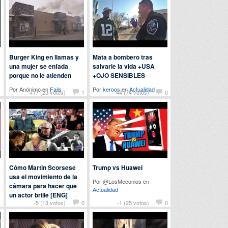
Burger King en llamas y
Mata a bombero tras
una mujer se enfada
salvarle la vida +USA
porque no le atienden
+OJO SENSIBLES
Por Anónimo en
Fails
Por
keroos
en
Actualidad
1
+17 (23 votos)
1
-44 (74 votos)
0
Cómo Martin Scorsese
Trump vs Huawei
usa el movimiento de la
Por @LosMeconios en
cámara para hacer que
Actualidad
un actor brille [ENG]
1
-5 (13 votos)
0
-1 (25 votos)
0
Por Varys en
Cine y televisión