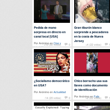
Pedida de mano
Gran tiburón blanco
sorpresa en directo en
sorprende a pescadores
canal local [USA]
en la costa de Nueva
Jersey
Por Anónimo en
Cine y
+10 (30 votos)
0
+4 (22 votos)
televisión
Por Anónimo en
Curiosidades
¿Socialismo democrático
Chico borracho usa sus
en USA?
llaves como documento
de identificación
Por Anónimo en
Actualidad
Por Anónimo en
Fails
-14 (20 votos)
0
+2 (22 votos)