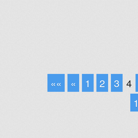
««
«
1
2
3
4