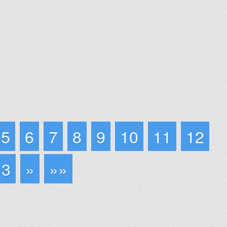
5
6
7
8
9
10
11
12
13
»
»»