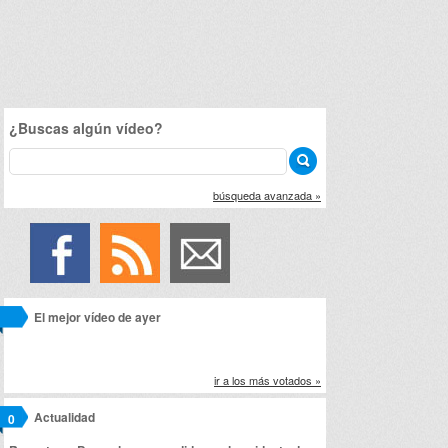
¿Buscas algún vídeo?
búsqueda avanzada »
El mejor vídeo de ayer
ir a los más votados »
Actualidad
0