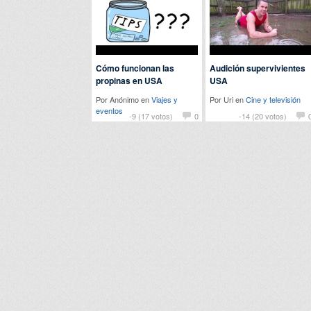
Cómo funcionan las
Audición supervivientes
propinas en USA
USA
Por Anónimo en
Viajes y
Por Uri en
Cine y televisión
eventos
-9 (17 votos)
0
-14 (20 votos)