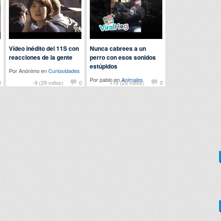
Vídeo inédito del 11S con
Nunca cabrees a un
reacciones de la gente
perro con esos sonidos
estúpidos
Por Anónimo en
Curiosidades
Por pablo en
Animales
0
-9 (29 votos)
0
+19 (29 votos)
0