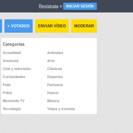
Regístrate
o
INICIAR SESIÓN
+ VOTADOS
ENVIAR VÍDEO
MODERAR
Categorías
Actualidad
Animales
Anuncios
Arte
Cine y televisión
Clásicos
Curiosidades
Deportes
Fails
Famosos
Frikis
Humor
Memondo TV
Música
Tecnología
Viajes y eventos