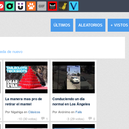
ÚLTIMOS
ALEATORIOS
+ VISTOS
eda de nuevo
La manera mas pro de
Conduciendo un día
retirar el mantel
normal en Los Ángeles
Por Nigahiga en
Clásicos
Por Anónimo en
Fails
0
-10 (30 votos)
1
-3 (29 votos)
0