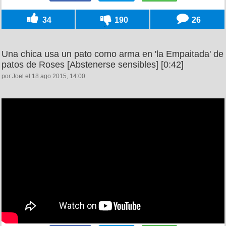
34
190
26
Una chica usa un pato como arma en 'la Empaitada' de
patos de Roses [Abstenerse sensibles] [0:42]
por Joel el 18 ago 2015, 14:00