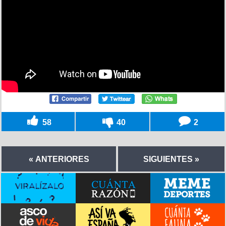
58
40
2
« ANTERIORES
SIGUIENTES »