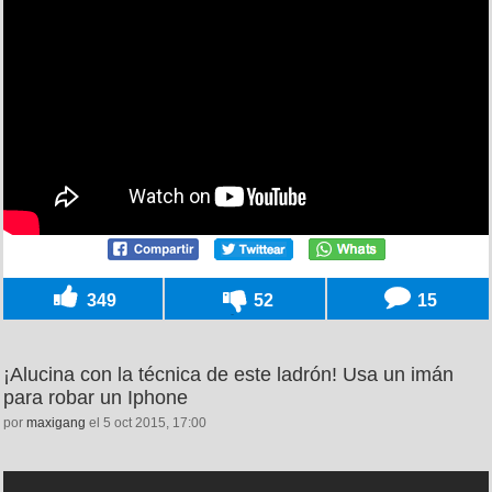
349
52
15
¡Alucina con la técnica de este ladrón! Usa un imán
para robar un Iphone
por
maxigang
el 5 oct 2015, 17:00