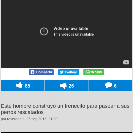
85
26
6
Este hombre construyó un trenecito para pasear a sus
perros rescatados
por
roserode
el 25 sep 2015, 21:30