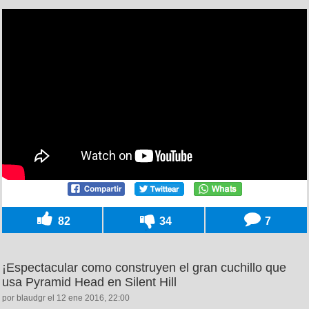
82
34
7
¡Espectacular como construyen el gran cuchillo que
usa Pyramid Head en Silent Hill
por blaudgr el 12 ene 2016, 22:00