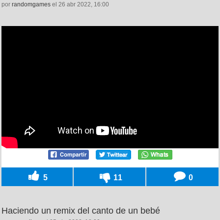
por
randomgames
el 26 abr 2022, 16:00
5
11
0
Haciendo un remix del canto de un bebé