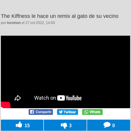
The Kiffness le hace un remix al gato de su vecino
por
locomon
el 27 oct 2022, 14:00
15
3
0