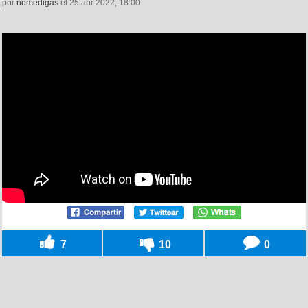
por
nomedigas
el 25 abr 2022, 18:00
7
10
0