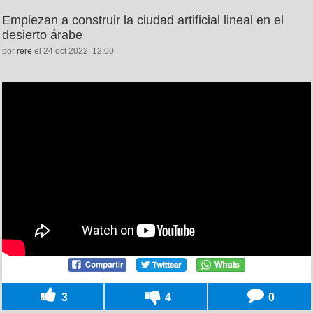
Empiezan a construir la ciudad artificial lineal en el
desierto árabe
por
rere
el 24 oct 2022, 12:00
3
4
0