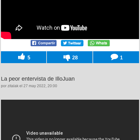
5
28
1
La peor entervista de IlloJuan
por zitalak el 27 may 2022, 20:00