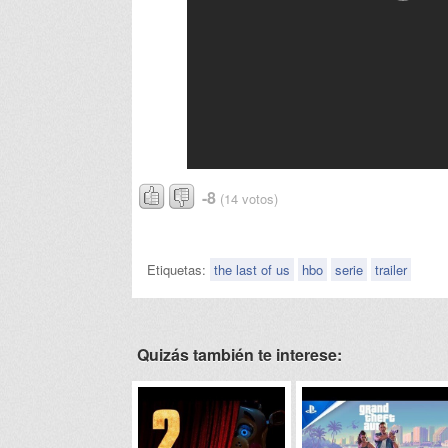
-8
(14 votos)
Etiquetas:
the last of us
hbo
serie
trailer
Quizás también te interese: