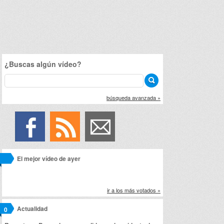
¿Buscas algún vídeo?
búsqueda avanzada »
El mejor vídeo de ayer
ir a los más votados »
Actualidad
0