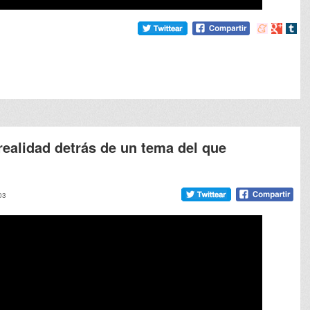
Compartir
Compart
Comp
en
en
en
meneame
Google
tumb
realidad detrás de un tema del que
03