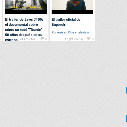
El trailer de Jaws @ 50:
El trailer oficial de
el documental sobre
Supergirl
cómo se rodó 'Tiburón'
Por
erre
en
Cine y televisión
50 años después de su
0
+1 (7 votos)
0
-17 (21 votos)
0
estreno
Por
fer
en
Cine y televisión