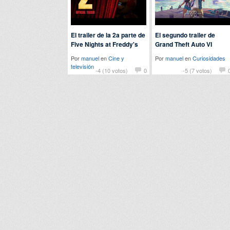
El trailer de la 2a parte de
El segundo trailer de
Five Nights at Freddy's
Grand Theft Auto VI
Por
manuel
en
Cine y
Por
manuel
en
Curiosidades
televisión
-4 (10 votos)
0
-5 (7 votos)