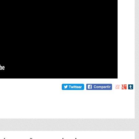
Compartir
Compart
Comp
en
en
en
meneame
Google
tumb