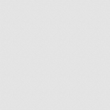
ir
artir
+
lr