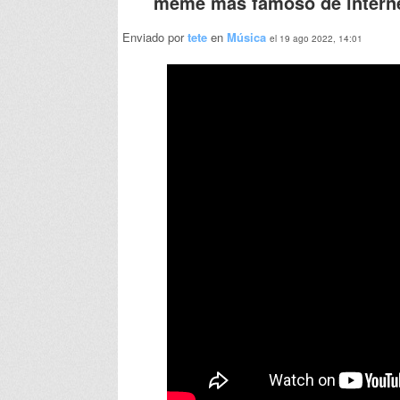
meme más famoso de intern
Enviado por
tete
en
Música
el 19 ago 2022, 14:01