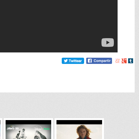
Compartir
Compart
Comp
en
en
en
meneame
Google
tumb