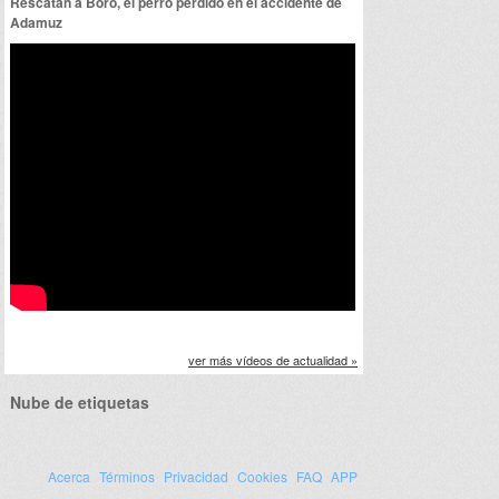
Rescatan a Boro, el perro perdido en el accidente de
Adamuz
ver más vídeos de actualidad »
Nube de etiquetas
Acerca
Términos
Privacidad
Cookies
FAQ
APP