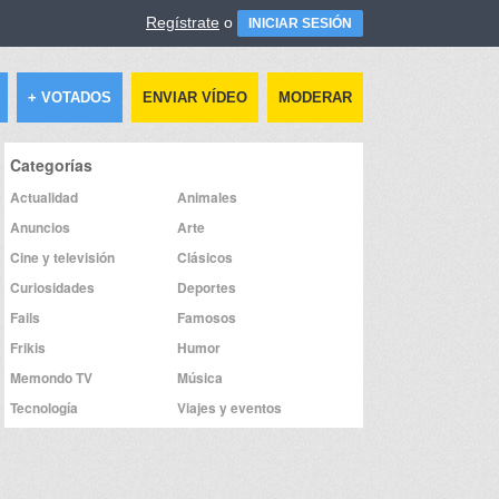
Regístrate
o
INICIAR SESIÓN
+ VOTADOS
ENVIAR VÍDEO
MODERAR
Categorías
Actualidad
Animales
Anuncios
Arte
Cine y televisión
Clásicos
Curiosidades
Deportes
Fails
Famosos
Frikis
Humor
Memondo TV
Música
Tecnología
Viajes y eventos