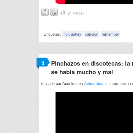
+3
(21 votos)
Etiquetas:
rick astley
canción
remember
Pinchazos en discotecas: la 
3
se habla mucho y mal
Enviado por Anónimo en
Actualidad
el 19 ago 2022, 14: