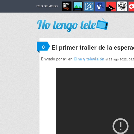
RED DE WEBS
El primer trailer de la espe
0
Enviado por a1 en
Cine y televisión
el 22 ago 2022, 09: