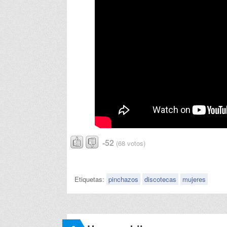
-52
(68 votos)
Etiquetas:
pinchazos
discotecas
mujeres