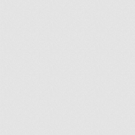
ir
artir
+
lr