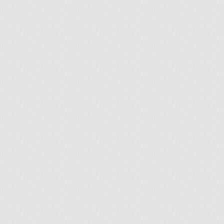
ir
artir
+
lr