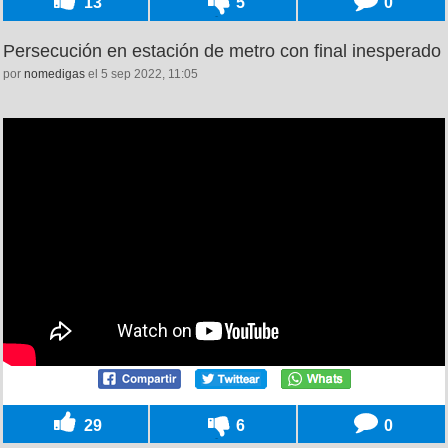
13
5
0
Persecución en estación de metro con final inesperado
por
nomedigas
el 5 sep 2022, 11:05
29
6
0