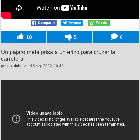
10
5
0
Un pájaro mete prisa a un erizo para cruzar la
carretera
por
patatabrava
el 6 sep 2022, 10:42