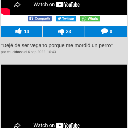
14
23
0
"Dejé de ser vegano porque me mordió un perro"
por
chuckbass
el 6 sep 2022, 10:43