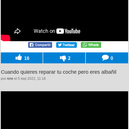
16
2
0
Cuando quieres reparar tu coche pero eres albañil
por
rere
el 5 sep 2022, 11:18