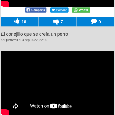
16
7
0
El conejillo que se creía un perro
por
justatroll
el 3 sep 2022, 22:00