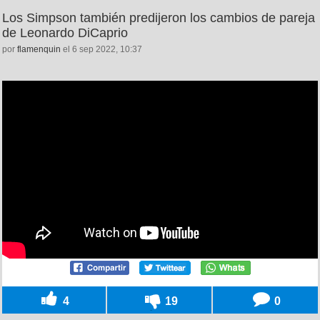
Los Simpson también predijeron los cambios de pareja
de Leonardo DiCaprio
por
flamenquin
el 6 sep 2022, 10:37
4
19
0