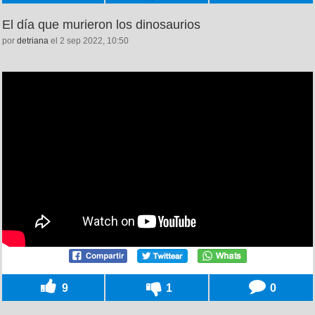
El día que murieron los dinosaurios
por
detriana
el 2 sep 2022, 10:50
9
1
0