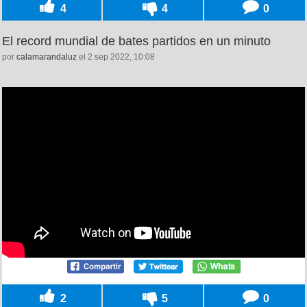
4
4
0
El record mundial de bates partidos en un minuto
por
calamarandaluz
el 2 sep 2022, 10:08
2
5
0