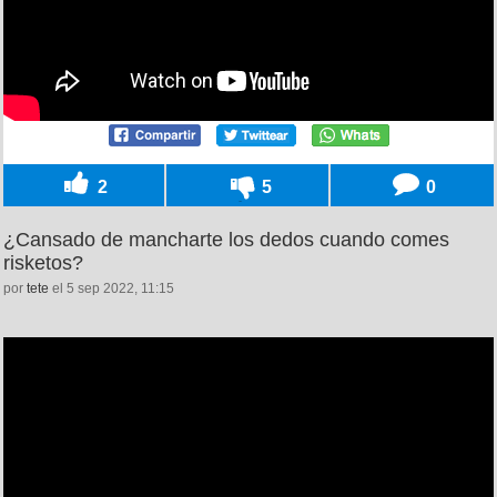
2
5
0
¿Cansado de mancharte los dedos cuando comes
risketos?
por
tete
el 5 sep 2022, 11:15