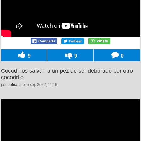
9
9
0
Cocodrilos salvan a un pez de ser deborado por otro
cocodrilo
por
detriana
el 5 sep 2022, 11:16