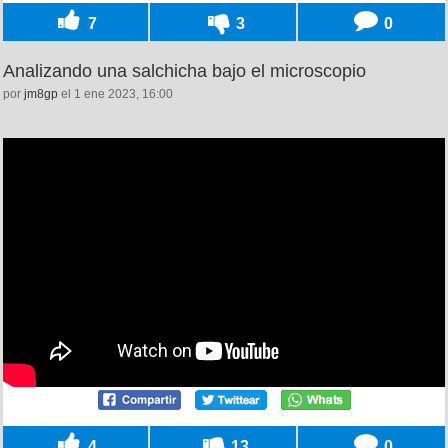
7
3
0
Analizando una salchicha bajo el microscopio
por
jm8gp
el 1 ene 2023, 16:00
4
13
0