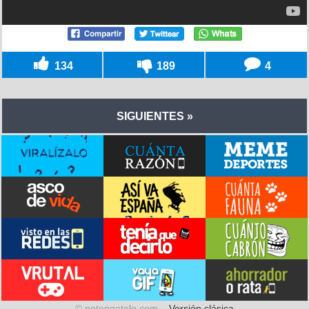
134
189
4
SIGUIENTES »
© notengotele.com –
Versión clásica