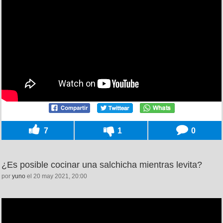
7
1
0
¿Es posible cocinar una salchicha mientras levita?
por
yuno
el 20 may 2021, 20:00