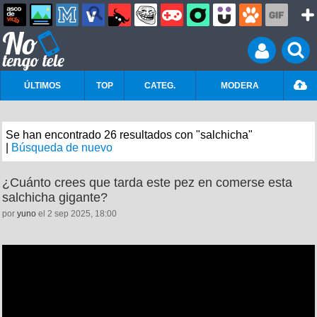
ÚLTIMOS
TOP
CATEG.
MODERA
Se han encontrado 26 resultados con "salchicha"
|
Búsqueda de nuevo
¿Cuánto crees que tarda este pez en comerse esta
salchicha gigante?
por
yuno
el 2 sep 2025, 18:00