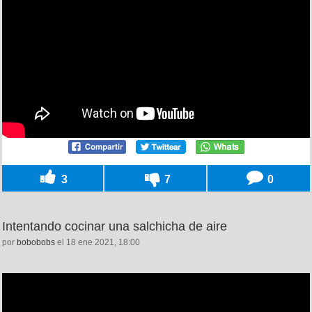
3
7
0
Intentando cocinar una salchicha de aire
por
bobobobs
el 18 ene 2021, 18:00