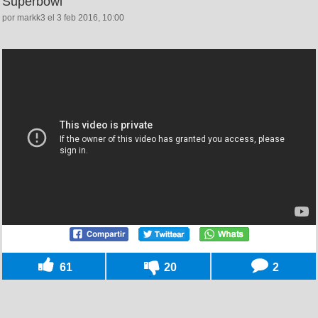
Superbowl
por markk3 el 3 feb 2016, 10:00
61
20
2