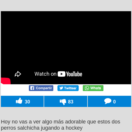
30
83
0
Hoy no vas a ver algo más adorable que estos dos
perros salchicha jugando a hockey