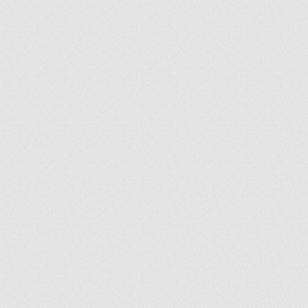
ir
artir
+
lr