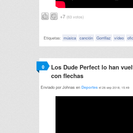
+7
(63 votos)
Etiquetas:
música
canción
Gorrillaz
vídeo
ofi
Los Dude Perfect lo han vuel
0
con flechas
Enviado por Johnas en
Deportes
el 26 sep 2018, 15:49