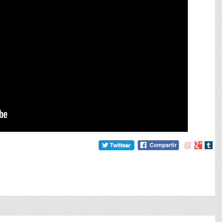
Compartir
Compart
Comp
en
en
en
meneame
Google
tumb