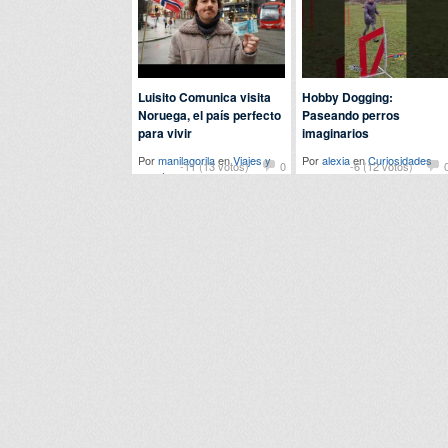
Luisito Comunica visita
Hobby Dogging:
Noruega, el país perfecto
Paseando perros
para vivir
imaginarios
Por
manilagorila
en
Viajes y
Por
alexia
en
Curiosidades
-11 (13 votos)
0
-6 (12 votos)
eventos