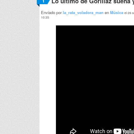
Lo último de Gorillaz suena 
1
Enviado por
la_rata_voladora_man
en
Música
el 26 
10:35