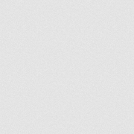
ir
artir
+
lr