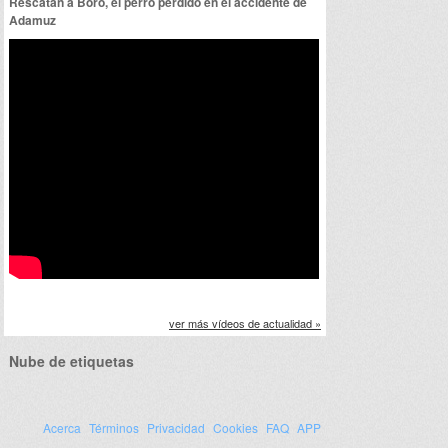
Rescatan a Boro, el perro perdido en el accidente de
Adamuz
ver más vídeos de actualidad »
Nube de etiquetas
Acerca
Términos
Privacidad
Cookies
FAQ
APP