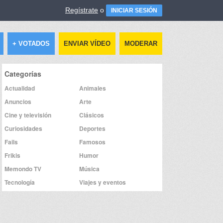
Regístrate
o
INICIAR SESIÓN
+ VOTADOS
ENVIAR VÍDEO
MODERAR
Categorías
Actualidad
Animales
Anuncios
Arte
Cine y televisión
Clásicos
Curiosidades
Deportes
Fails
Famosos
Frikis
Humor
Memondo TV
Música
Tecnología
Viajes y eventos