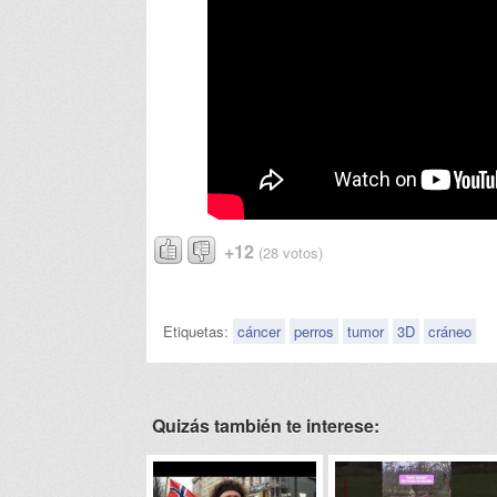
+12
(28 votos)
Etiquetas:
cáncer
perros
tumor
3D
cráneo
Quizás también te interese: