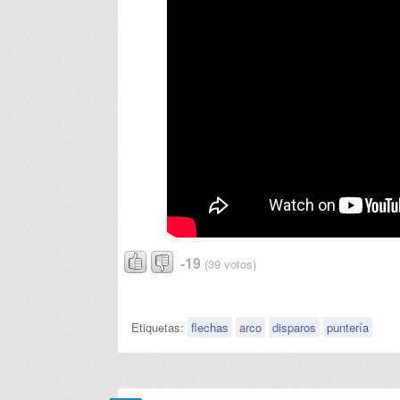
-19
(39 votos)
Etiquetas:
flechas
arco
disparos
puntería