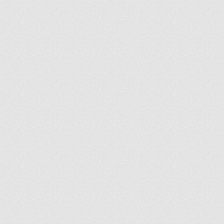
ir
artir
+
lr