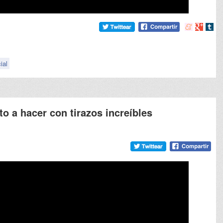
Compartir
Compart
Comp
en
en
en
meneame
Google
tumb
cial
to a hacer con tirazos increíbles