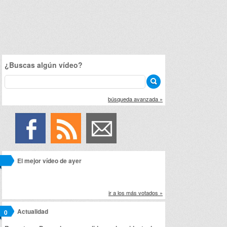
¿Buscas algún vídeo?
búsqueda avanzada »
El mejor vídeo de ayer
ir a los más votados »
Actualidad
0