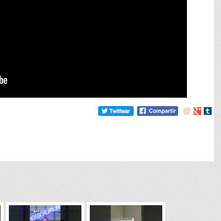
Compartir
Compart
Comp
en
en
en
meneame
Google
tumb