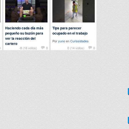
Haciendo cada día más
Tips para parecer
pequeño su buzón para
ocupado en el trabajo
ver la reacción del
Por
yuno
en
Curiosidades
cartero
0
-8 (16 votos)
0
0 (14 votos)
0
Por
nomedigas
en
Curiosidades