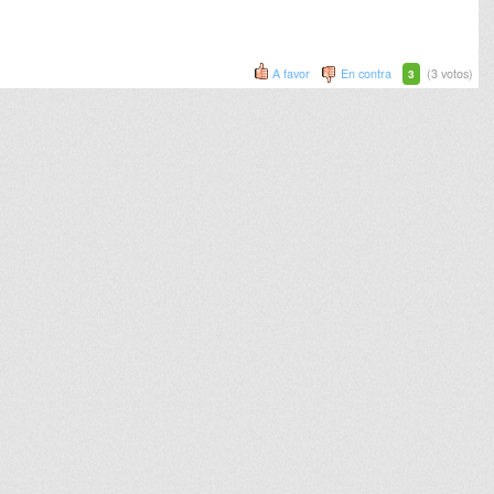
A favor
En contra
(3 votos)
3