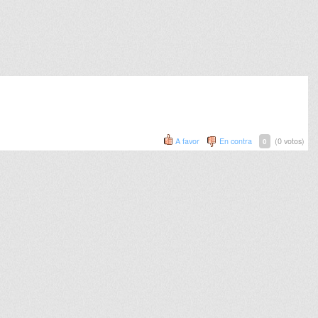
A favor
En contra
(0 votos)
0