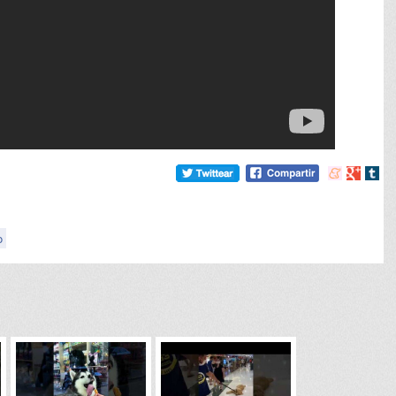
Compartir
Compart
Comp
en
en
en
meneame
Google
tumb
o