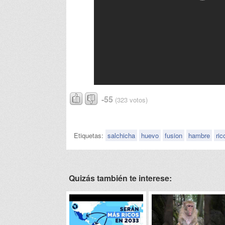
-55
(323 votos)
Etiquetas:
salchicha
huevo
fusion
hambre
ric
Quizás también te interese: