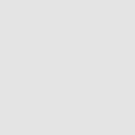
ir
artir
+
lr