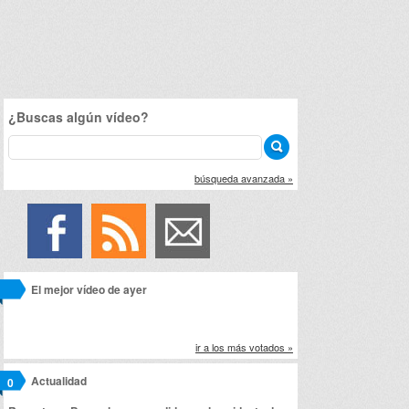
¿Buscas algún vídeo?
búsqueda avanzada »
El mejor vídeo de ayer
ir a los más votados »
Actualidad
0