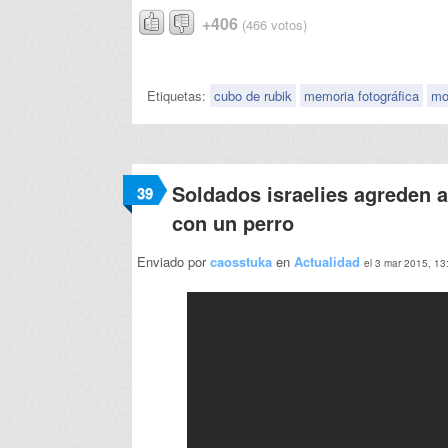
+406
(466 votos)
Etiquetas:
cubo de rubik
memoria fotográfica
mo
Soldados israelies agreden a
39
con un perro
Enviado por
caosstuka
en
Actualidad
el 3 mar 2015, 13