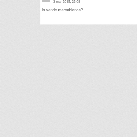
3 mar 2015, 23:08
lo vende marcablanca?