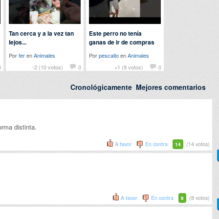
Tan cerca y a la vez tan
Este perro no tenía
lejos...
ganas de ir de compras
Por
fer
en
Animales
Por
pescaito
en
Animales
0
-2 (10 votos)
0
+1 (9 votos)
0
Cronológicamente
Mejores comentarios
rma distinta.
A favor
En contra
(14 votos)
14
A favor
En contra
(8 votos)
6