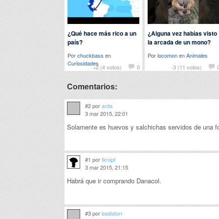
¿Qué hace más rico a un
¿Alguna vez habías visto
país?
la arcada de un mono?
Por
chuckbass
en
Por
locomon
en
Animales
Curiosidades
+2 (4 votos)
0
-3 (11 votos)
Comentarios:
#2 por
arda
3 mar 2015, 22:01
Solamente es huevos y salchichas servidos de una fo
#1 por
tkrapt
3 mar 2015, 21:15
Habrá que ir comprando Danacol.
#3 por
badiatorr