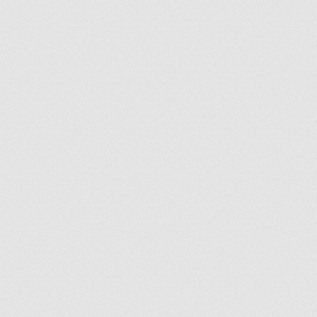
ir
artir
+
lr