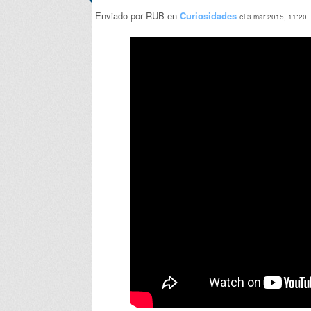
Enviado por RUB en
Curiosidades
el 3 mar 2015, 11:20