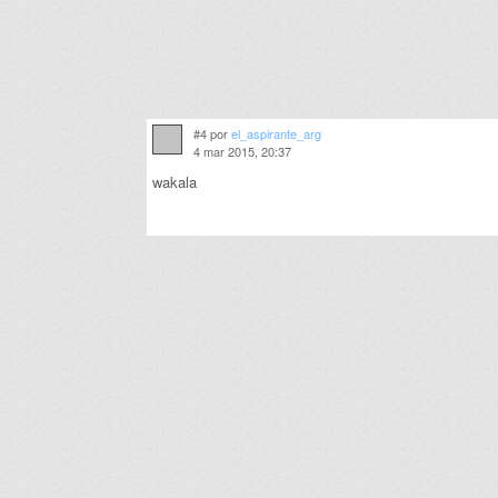
#4 por
el_aspirante_arg
4 mar 2015, 20:37
wakala