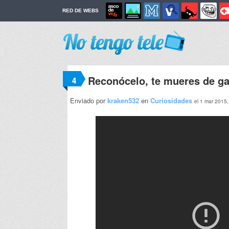
RED DE WEBS
Reconócelo, te mueres de ga
4
Enviado por
kraken532
en
Curiosidades
el 1 mar 2015,