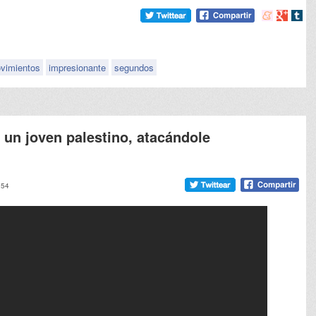
Compartir
Compart
Comp
en
en
en
meneame
Google
tumb
vimientos
impresionante
segundos
 un joven palestino, atacándole
:54