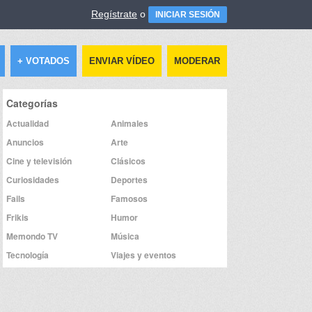
Regístrate
o
INICIAR SESIÓN
+ VOTADOS
ENVIAR VÍDEO
MODERAR
Categorías
Actualidad
Animales
Anuncios
Arte
Cine y televisión
Clásicos
Curiosidades
Deportes
Fails
Famosos
Frikis
Humor
Memondo TV
Música
Tecnología
Viajes y eventos