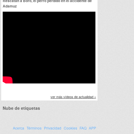
Rescatan a Boro, el perro perdido en el accidente de
Adamuz
ver más vídeos de actualidad »
Nube de etiquetas
Acerca
Términos
Privacidad
Cookies
FAQ
APP