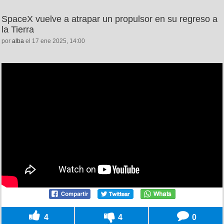
SpaceX vuelve a atrapar un propulsor en su regreso a
la Tierra
por
alba
el 17 ene 2025, 14:00
4
4
0