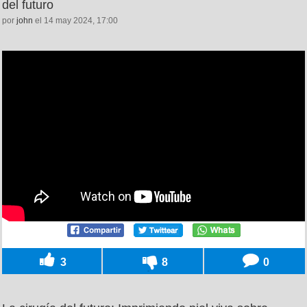
del futuro
por
john
el 14 may 2024, 17:00
3
8
0