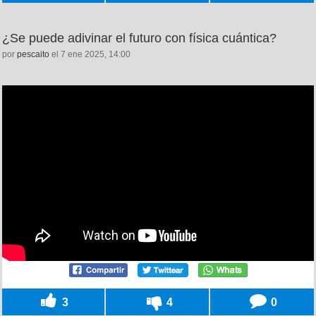
¿Se puede adivinar el futuro con física cuántica?
por
pescaito
el 7 ene 2025, 14:00
3
4
0