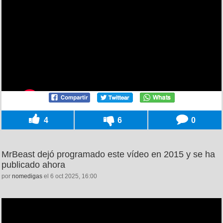
4
6
0
MrBeast dejó programado este vídeo en 2015 y se ha
publicado ahora
por
nomedigas
el 6 oct 2025, 16:00