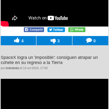
4
3
0
SpaceX logra un 'imposible': consiguen atrapar un
cohete en su regreso a la Tierra
por
bobobobs
el 14 oct 2024, 17:00