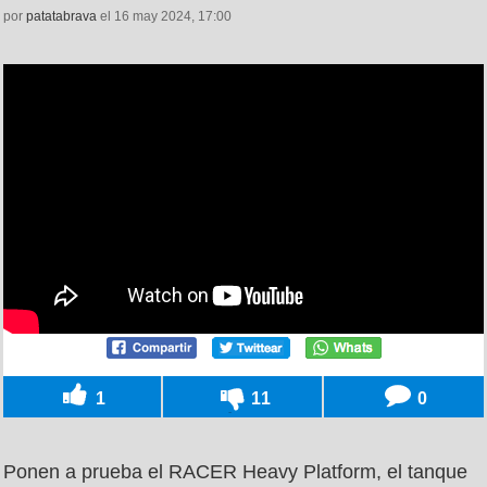
por
patatabrava
el 16 may 2024, 17:00
1
11
0
Ponen a prueba el RACER Heavy Platform, el tanque