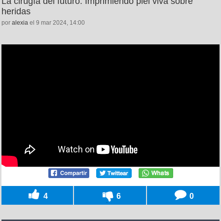
La cirugía del futuro: Imprimiendo piel viva sobre
heridas
por
alexia
el 9 mar 2024, 14:00
4
6
0