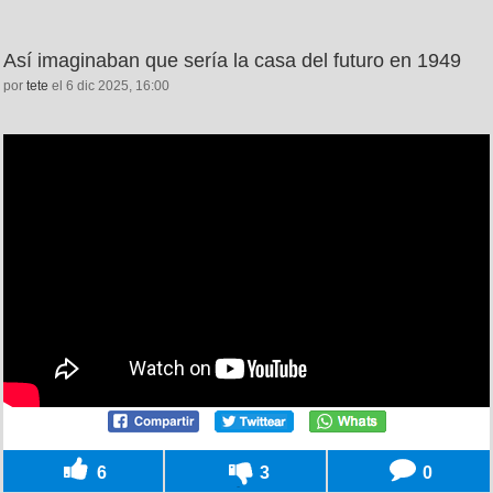
Así imaginaban que sería la casa del futuro en 1949
por
tete
el 6 dic 2025, 16:00
6
3
0