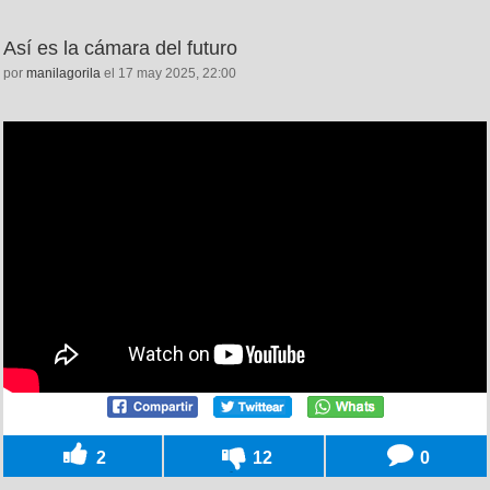
Así es la cámara del futuro
por
manilagorila
el 17 may 2025, 22:00
2
12
0