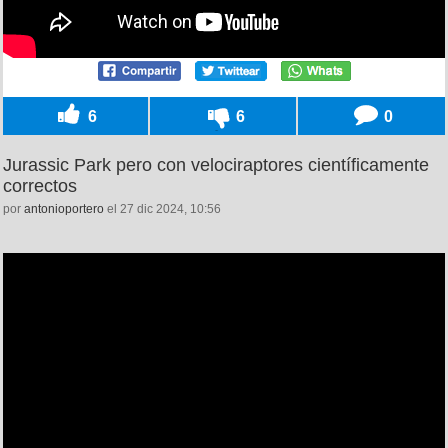
6
6
0
Jurassic Park pero con velociraptores científicamente
correctos
por
antonioportero
el 27 dic 2024, 10:56