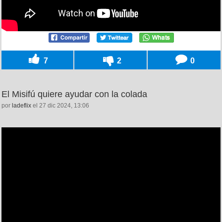
7
2
0
El Misifú quiere ayudar con la colada
por
ladeflix
el 27 dic 2024, 13:06