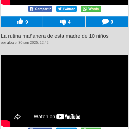
9
4
0
La rutina mañanera de esta madre de 10 niños
por
alba
el 30 sep 2025, 12:42