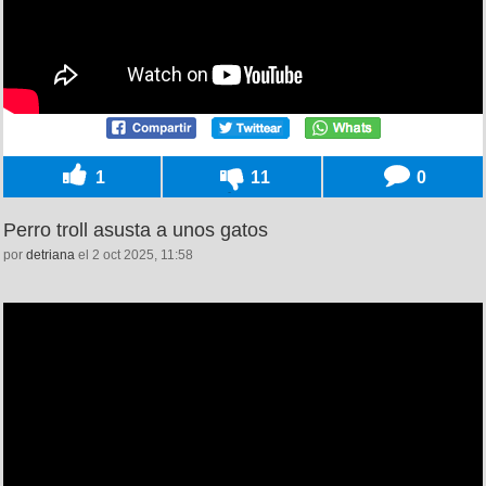
1
11
0
Perro troll asusta a unos gatos
por
detriana
el 2 oct 2025, 11:58