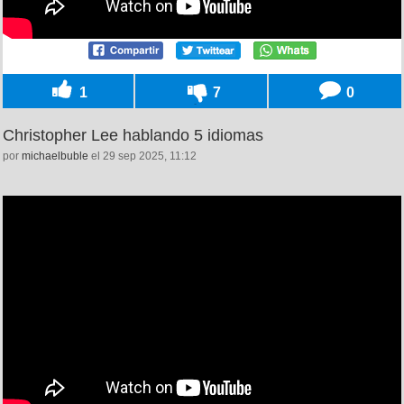
1
7
0
Christopher Lee hablando 5 idiomas
por
michaelbuble
el 29 sep 2025, 11:12