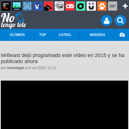
ÚLTIMOS
TOP
CATEG.
MODERA
MrBeast dejó programado este vídeo en 2015 y se ha
publicado ahora
por
nomedigas
el 6 oct 2025, 11:13