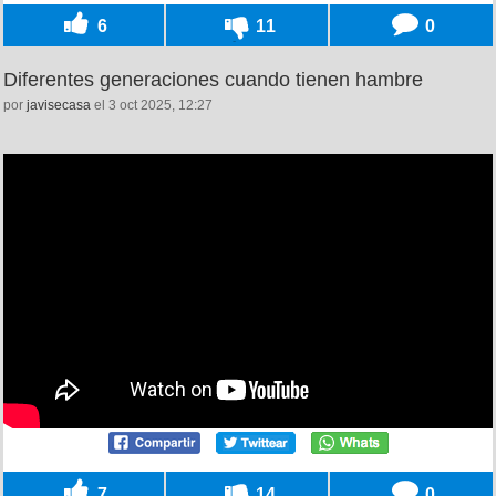
6
11
0
Diferentes generaciones cuando tienen hambre
por
javisecasa
el 3 oct 2025, 12:27
7
14
0