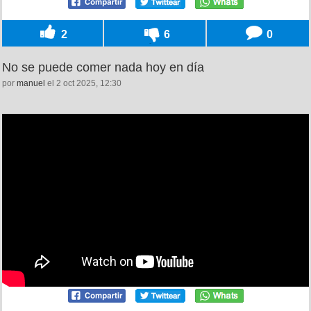
2
6
0
No se puede comer nada hoy en día
por
manuel
el 2 oct 2025, 12:30