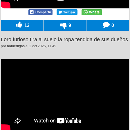
13
9
0
Loro furioso tira al suelo la ropa tendida de sus dueños
por
nomedigas
el 2 oct 2025, 11:49