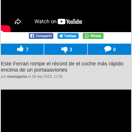
7
3
0
Este Ferrari rompe el récord de el coche más rápido
encima de un portaaaviones
por
manilagorila
el 29 sep 2025, 11:58