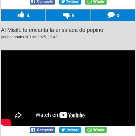
4
9
0
Al Misifú le encanta la ensalada de pepino
por
bobobobs
el 3 oct 2025, 12:42