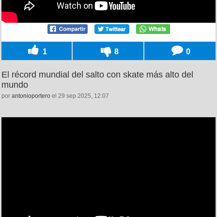
1
8
0
El récord mundial del salto con skate más alto del
mundo
por
antonioportero
el 29 sep 2025, 12:07