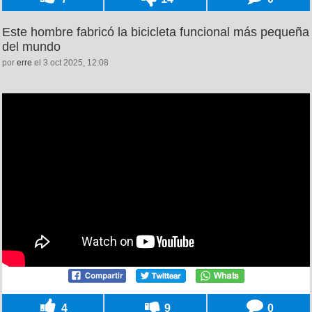
Este hombre fabricó la bicicleta funcional más pequeña
del mundo
por
erre
el 3 oct 2025, 12:08
4
9
0