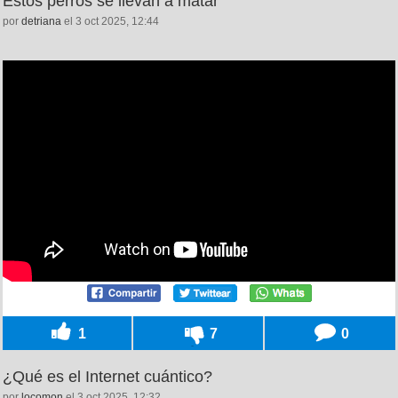
Estos perros se llevan a matar
por
detriana
el 3 oct 2025, 12:44
1
7
0
¿Qué es el Internet cuántico?
por
locomon
el 3 oct 2025, 12:32