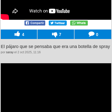
4
7
0
El pájaro que se pensaba que era una botella de spray
por
saray
el 2 oct 2025, 11:16