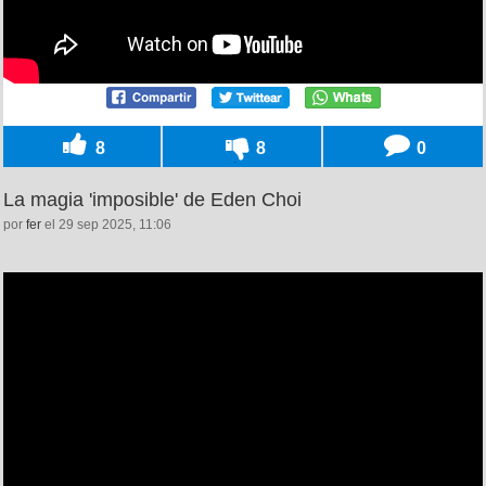
8
8
0
La magia 'imposible' de Eden Choi
por
fer
el 29 sep 2025, 11:06