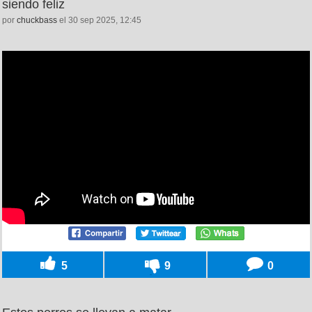
siendo feliz
por
chuckbass
el 30 sep 2025, 12:45
5
9
0