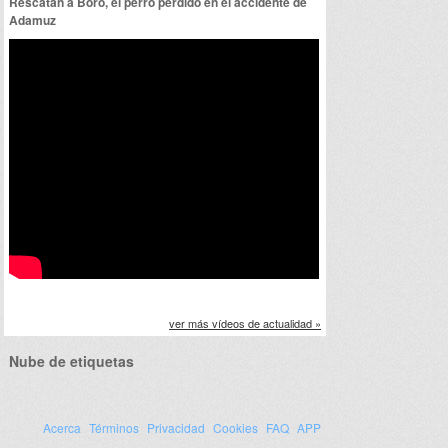
Rescatan a Boro, el perro perdido en el accidente de
Adamuz
ver más vídeos de actualidad »
Nube de etiquetas
Acerca
Términos
Privacidad
Cookies
FAQ
APP