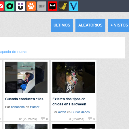
ÚLTIMOS
ALEATORIOS
+ VISTOS
squeda de nuevo
Cuando conducen ellas
Existen dos tipos de
chicas en Halloween
Por
bobobobs
en
Humor
Por
alexia
en
Curiosidades
0
-12 (22 votos)
0
-3 (9 votos)
0