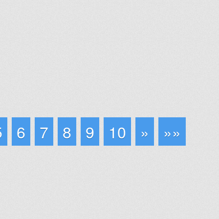
5
6
7
8
9
10
»
»»