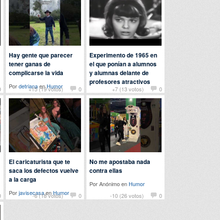
Hay gente que parecer
Experimento de 1965 en
tener ganas de
el que ponían a alumnos
complicarse la vida
y alumnas delante de
profesores atractivos
Por
detriana
en
Humor
0
+15 (19 votos)
0
+7 (13 votos)
0
Por
saray
en
Curiosidades
El caricaturista que te
No me apostaba nada
saca los defectos vuelve
contra ellas
a la carga
Por Anónimo en
Humor
Por
javisecasa
en
Humor
0
-6 (18 votos)
0
-10 (26 votos)
0