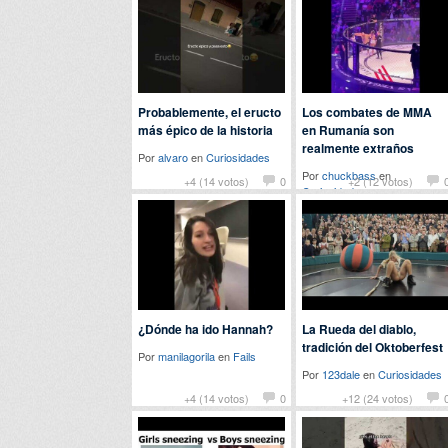
Probablemente, el eructo
Los combates de MMA
más épico de la historia
en Rumanía son
realmente extraños
Por
alvaro
en
Curiosidades
Por
chuckbass
en
+4 (14 votos)
0
+2 (12 votos)
Curiosidades
¿Dónde ha ido Hannah?
La Rueda del diablo,
tradición del Oktoberfest
Por
manilagorila
en
Fails
Por
123dale
en
Curiosidades
+4 (14 votos)
0
+12 (24 votos)