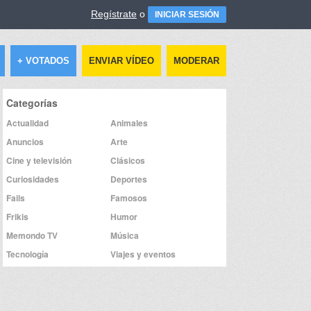
Regístrate
o
INICIAR SESIÓN
+ VOTADOS
ENVIAR VÍDEO
MODERAR
Categorías
Actualidad
Animales
Anuncios
Arte
Cine y televisión
Clásicos
Curiosidades
Deportes
Fails
Famosos
Frikis
Humor
Memondo TV
Música
Tecnología
Viajes y eventos