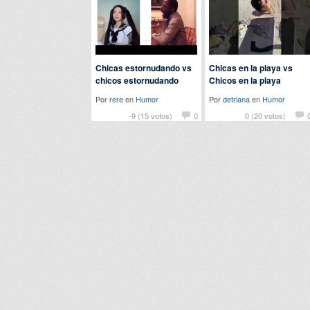
Chicas estornudando vs
Chicas en la playa vs
chicos estornudando
Chicos en la playa
Por
rere
en
Humor
Por
detriana
en
Humor
-9 (15 votos)
0
0 (20 votos)