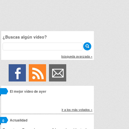
¿Buscas algún vídeo?
búsqueda avanzada »
El mejor vídeo de ayer
ir a los más votados »
Actualidad
0