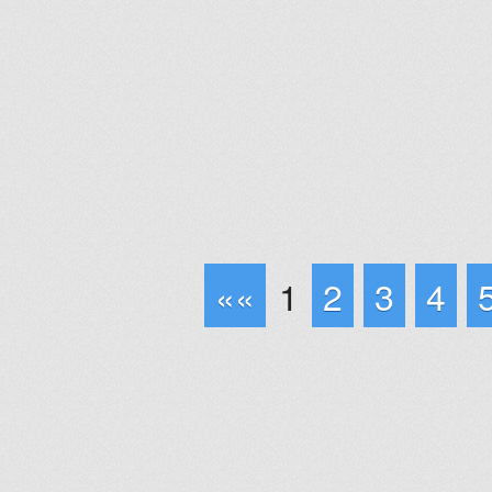
««
1
2
3
4