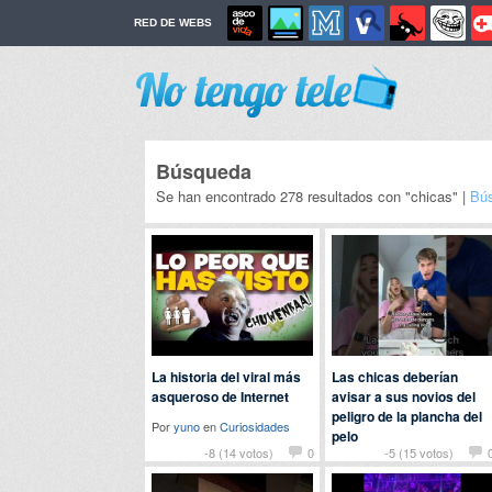
RED DE WEBS
Búsqueda
Se han encontrado 278 resultados con "chicas" |
Bú
La historia del viral más
Las chicas deberían
asqueroso de Internet
avisar a sus novios del
peligro de la plancha del
Por
yuno
en
Curiosidades
pelo
-8 (14 votos)
0
-5 (15 votos)
Por
fer
en
Fails