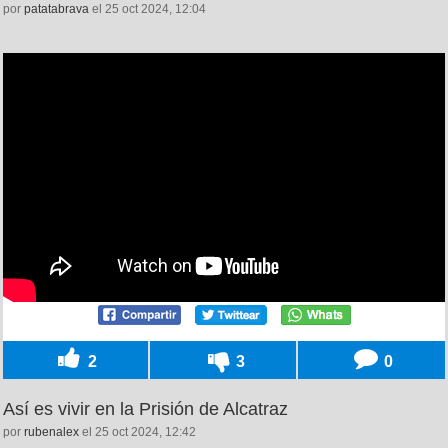
por
patatabrava
el 25 oct 2024, 12:04
2
3
0
Así es vivir en la Prisión de Alcatraz
por
rubenalex
el 25 oct 2024, 12:42