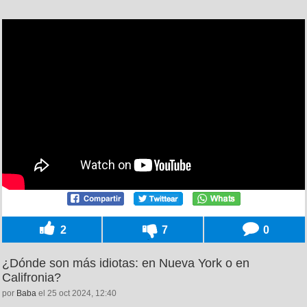
2
7
0
¿Dónde son más idiotas: en Nueva York o en
Califronia?
por
Baba
el 25 oct 2024, 12:40