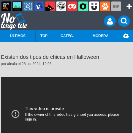
ÚLTIMOS
TOP
CATEG.
MODERA
Existen dos tipos de chicas en Halloween
por
alexia
el 28 oct 2024, 12:06