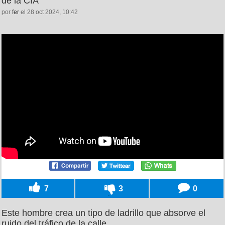
de la CIA
por
fer
el 28 oct 2024, 10:42
7
3
0
Este hombre crea un tipo de ladrillo que absorve el
ruido del tráfico de la calle