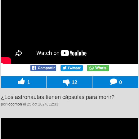
1
12
0
¿Los astronautas tienen cápsulas para morir?
por
locomon
el 25 oct 2024, 12:33