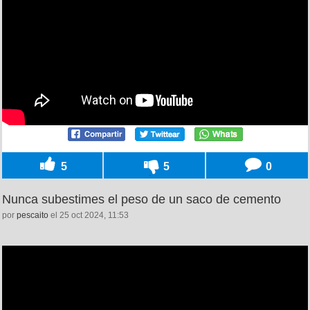
5
5
0
Nunca subestimes el peso de un saco de cemento
por
pescaito
el 25 oct 2024, 11:53