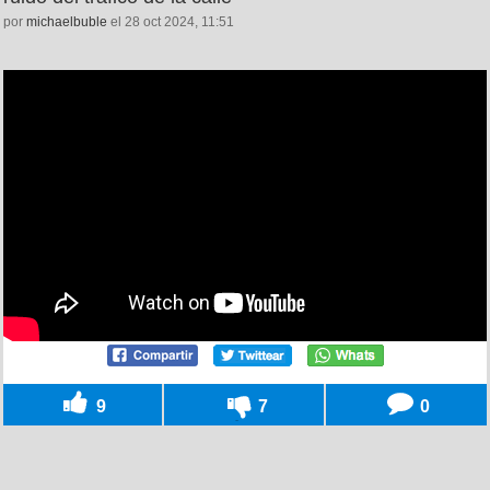
por
michaelbuble
el 28 oct 2024, 11:51
9
7
0