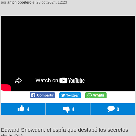
por
antonioportero
el 28 oct 2024, 12:23
4
4
0
Edward Snowden, el espía que destapó los secretos