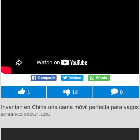
1
14
0
Inventan en China una cama móvil perfecta para vagos
por
tete
el 25 oct 2024, 12:01