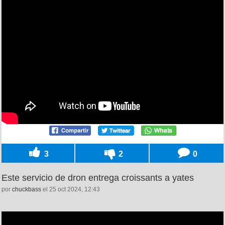
3
2
0
Este servicio de dron entrega croissants a yates
por
chuckbass
el 25 oct 2024, 12:43