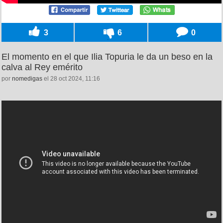
3
6
0
El momento en el que Ilia Topuria le da un beso en la
calva al Rey emérito
por
nomedigas
el 28 oct 2024, 11:16