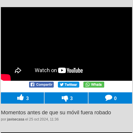
3
3
0
Momentos antes de que su móvil fuera robado
por
javisecasa
el 25 oct 2024, 11:36