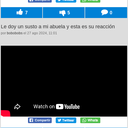
7
5
0
Le doy un susto a mi abuela y esta es su reacción
por
bobobobs
el 27 ago 2024, 11:01