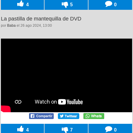
4
5
0
La pastilla de mantequilla de DVD
por
Baba
el 26 ago 2024, 13:00
4
7
0