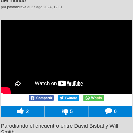
del mundo
por
patatabrava
el 27 ago 2024, 12:31
2
5
0
Parodiando el encuentro entre David Bisbal y Will
Smith