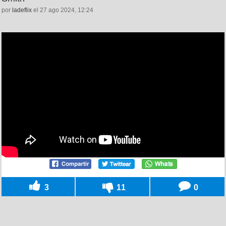
por
ladeflix
el 27 ago 2024, 12:24
3
11
0