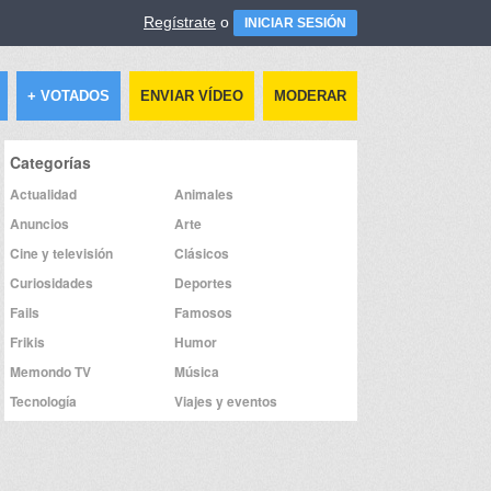
Regístrate
o
INICIAR SESIÓN
+ VOTADOS
ENVIAR VÍDEO
MODERAR
Categorías
Actualidad
Animales
Anuncios
Arte
Cine y televisión
Clásicos
Curiosidades
Deportes
Fails
Famosos
Frikis
Humor
Memondo TV
Música
Tecnología
Viajes y eventos