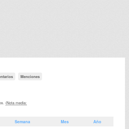
ntarios
Menciones
vos.
(Nota media:
Semana
Mes
Año