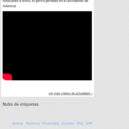
Rescatan a Boro, el perro perdido en el accidente de
Adamuz
ver más vídeos de actualidad »
Nube de etiquetas
Acerca
Términos
Privacidad
Cookies
FAQ
APP