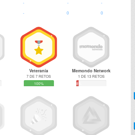
-
-
-
-
0
0
Veteranía
Memondo Network
7 DE 7 RETOS
1 DE 13 RETOS
100%
8%