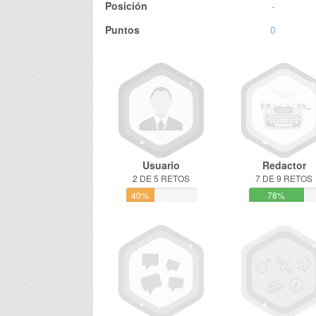
Posición
-
Puntos
0
Usuario
Redactor
2 DE 5 RETOS
7 DE 9 RETOS
40%
78%