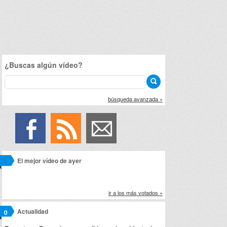
¿Buscas algún vídeo?
búsqueda avanzada »
El mejor vídeo de ayer
ir a los más votados »
Actualidad
0