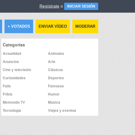
Regístrate
o
INICIAR SESIÓN
+ VOTADOS
ENVIAR VÍDEO
MODERAR
Categorías
Actualidad
Animales
Anuncios
Arte
Cine y televisión
Clásicos
Curiosidades
Deportes
Fails
Famosos
Frikis
Humor
Memondo TV
Música
Tecnología
Viajes y eventos