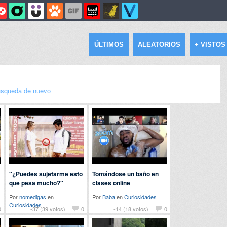
ÚLTIMOS
ALEATORIOS
+ VISTOS
squeda de nuevo
"¿Puedes sujetarme esto
Tomándose un baño en
que pesa mucho?"
clases online
Por
nomedigas
en
Por
Baba
en
Curiosidades
Curiosidades
0
-37 (39 votos)
0
-14 (18 votos)
0