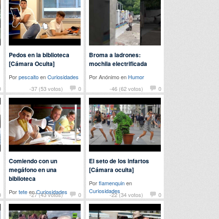
Pedos en la biblioteca
Broma a ladrones:
[Cámara Oculta]
mochila electrificada
Por
pescaito
en
Curiosidades
Por Anónimo en
Humor
0
-37 (53 votos)
0
-46 (62 votos)
0
Comiendo con un
El seto de los infartos
megáfono en una
[Cámara oculta]
biblioteca
Por
flamenquin
en
Curiosidades
Por
tete
en
Curiosidades
0
-27 (43 votos)
0
-22 (34 votos)
0