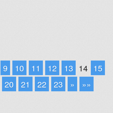
9
10
11
12
13
14
15
20
21
22
23
»
»»