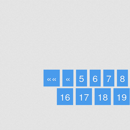
««
«
5
6
7
8
16
17
18
19