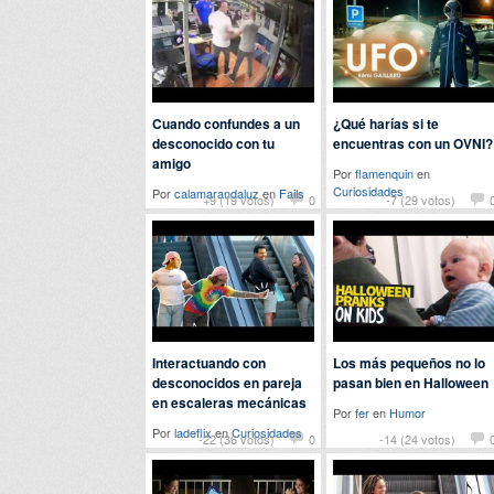
Cuando confundes a un
¿Qué harías si te
desconocido con tu
encuentras con un OVNI?
amigo
Por
flamenquin
en
Curiosidades
Por
calamarandaluz
en
Fails
+9 (19 votos)
0
-7 (29 votos)
Interactuando con
Los más pequeños no lo
desconocidos en pareja
pasan bien en Halloween
en escaleras mecánicas
Por
fer
en
Humor
Por
ladeflix
en
Curiosidades
-22 (36 votos)
0
-14 (24 votos)