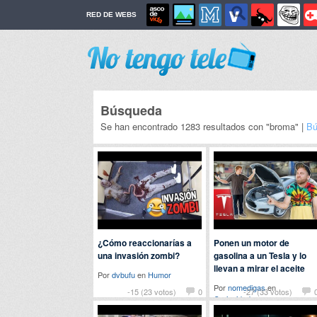
RED DE WEBS
Búsqueda
Se han encontrado 1283 resultados con "broma" |
Bú
¿Cómo reaccionarías a
Ponen un motor de
una invasión zombi?
gasolina a un Tesla y lo
llevan a mirar el aceite
Por
dvbufu
en
Humor
Por
nomedigas
en
-15 (23 votos)
0
-27 (33 votos)
Curiosidades