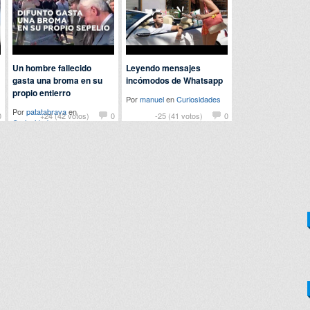
Un hombre fallecido
Leyendo mensajes
gasta una broma en su
incómodos de Whatsapp
propio entierro
Por
manuel
en
Curiosidades
Por
patatabrava
en
0
+24 (42 votos)
0
-25 (41 votos)
0
Curiosidades