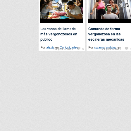
Los tonos de llamada
Cantando de forma
más vergonozosos en
vergonozosa en las
público
escaleras mecánicas
Por
alexia
en
Curiosidades
Por
calamarandaluz
en
-31 (53 votos)
0
-21 (39 votos)
Curiosidades