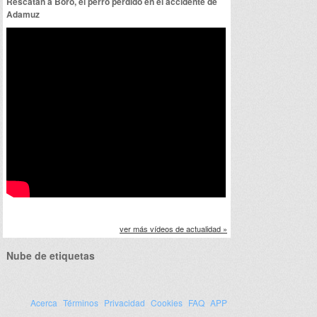
Rescatan a Boro, el perro perdido en el accidente de
Adamuz
ver más vídeos de actualidad »
Nube de etiquetas
Acerca
Términos
Privacidad
Cookies
FAQ
APP