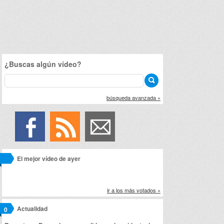
¿Buscas algún vídeo?
búsqueda avanzada »
El mejor vídeo de ayer
ir a los más votados »
Actualidad
0