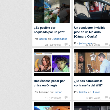
¿Es posible ser
Un conductor invidible
noqueado por un pez?
pide en un Mc Auto
[Cámara Oculta]
Por
ladeflix
en
Curiosidades
Por
javisecasa
en
-28 (32 votos)
0
-32 (36 votos)
Curiosidades
Haciéndose pasar por
¿Te has cambiado la
chica en Omegle
contraseña del Wifi?
Por Anónimo en
Humor
Por
ladeflix
en
Humor
-18 (32 votos)
0
-12 (28 votos)