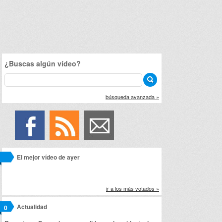
¿Buscas algún vídeo?
búsqueda avanzada »
El mejor vídeo de ayer
ir a los más votados »
Actualidad
0