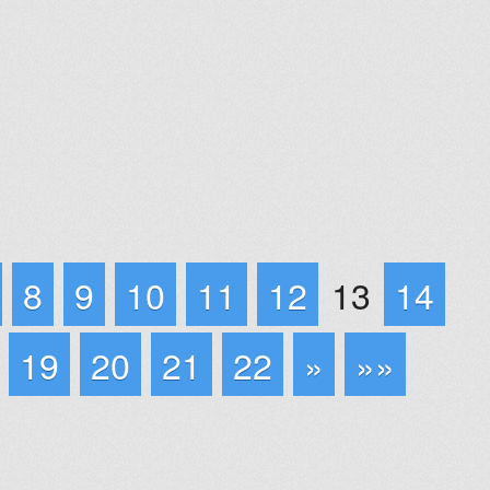
8
9
10
11
12
13
14
19
20
21
22
»
»»