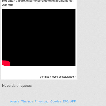
Rescatan a Boro, el perro perdido en el accidente de
Adamuz
ver más vídeos de actualidad »
Nube de etiquetas
Acerca
Términos
Privacidad
Cookies
FAQ
APP