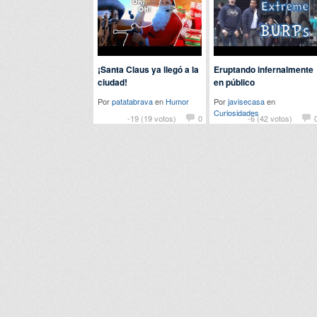
¡Santa Claus ya llegó a la
Eruptando infernalmente
ciudad!
en público
Por
patatabrava
en
Humor
Por
javisecasa
en
Curiosidades
-19 (19 votos)
0
-6 (42 votos)