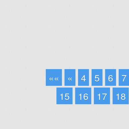
««
«
4
5
6
7
15
16
17
18