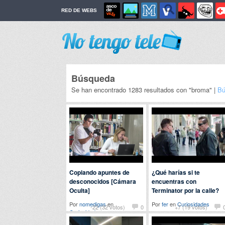
RED DE WEBS
Búsqueda
Se han encontrado 1283 resultados con "broma" |
Bú
Copiando apuntes de
¿Qué harías si te
desconocidos [Cámara
encuentras con
Oculta]
Terminator por la calle?
Por
nomedigas
en
Por
fer
en
Curiosidades
-22 (32 votos)
0
+7 (19 votos)
Curiosidades