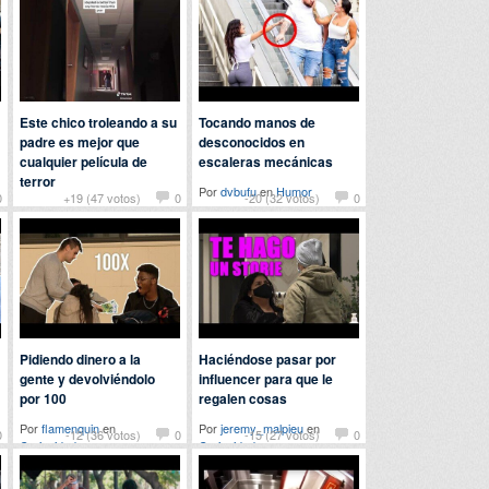
Este chico troleando a su
Tocando manos de
padre es mejor que
desconocidos en
cualquier película de
escaleras mecánicas
terror
Por
dvbufu
en
Humor
0
+19 (47 votos)
0
-20 (32 votos)
0
Por
ladeflix
en
Humor
Pidiendo dinero a la
Haciéndose pasar por
gente y devolviéndolo
influencer para que le
por 100
regalen cosas
Por
flamenquin
en
Por
jeremy_malpieu
en
0
-12 (36 votos)
0
-15 (27 votos)
0
Curiosidades
Curiosidades