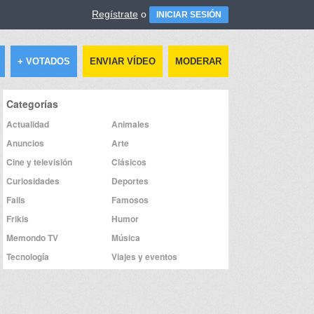
Regístrate
o
INICIAR SESIÓN
+ VOTADOS
ENVIAR VÍDEO
MODERAR
Categorías
Actualidad
Animales
Anuncios
Arte
Cine y televisión
Clásicos
Curiosidades
Deportes
Fails
Famosos
Frikis
Humor
Memondo TV
Música
Tecnología
Viajes y eventos