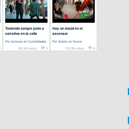
Tosiendo sangre junto a
Hay un ataúd en el
extraños en la calle
ascensor
Por
locomon
en
Curiosidades
Por
dvbufu
en
Humor
0
-26 (40 votos)
0
-19 (39 votos)
0