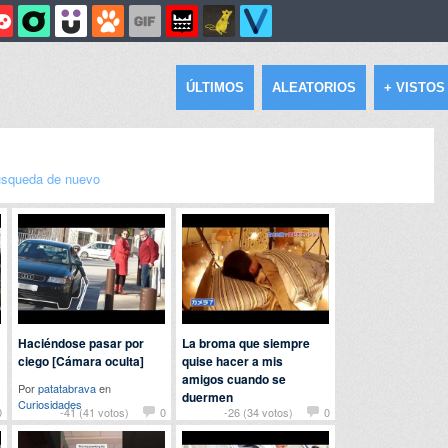
ÚLTIMOS
ALEATORIOS
+ VISTOS
squeda de nuevo
Haciéndose pasar por
La broma que siempre
ciego [Cámara oculta]
quise hacer a mis
amigos cuando se
Por
patatabrava
en
duermen
Curiosidades
0
-41 (41 votos)
0
-26 (34 votos)
0
Por
chuckbass
en
Humor