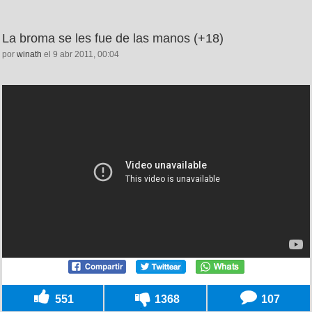
La broma se les fue de las manos (+18)
por
winath
el 9 abr 2011, 00:04
551
1368
107