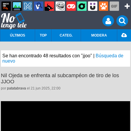
ÚLTIMOS
TOP
CATEG.
MODERA
Se han encontrado 48 resultados con "jjoo" |
Búsqueda de
nuevo
Nil Ojeda se enfrenta al subcampéon de tiro de los
JJOO
por
patatabrava
el 21 jun 2025, 22:00