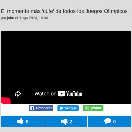
El momento más 'cute' de todos los Juegos Olímpicos
por
john
el 9 ago 2024, 16:00
6
2
0