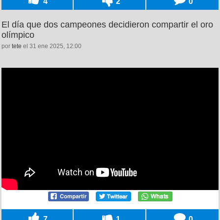
4
2
0
El día que dos campeones decidieron compartir el oro
olímpico
por
tete
el 31 ene 2025, 12:00
7
1
0