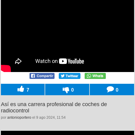
7
0
0
Así es una carrera profesional de coches de
radiocontrol
por
antonioportero
el 9 ago 2024, 11:54