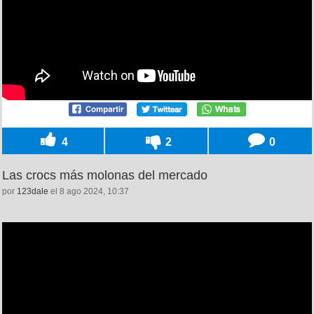
4
2
0
Las crocs más molonas del mercado
por
123dale
el 8 ago 2024, 10:37