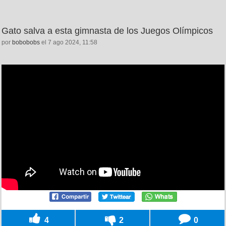
Gato salva a esta gimnasta de los Juegos Olímpicos
por
bobobobs
el 7 ago 2024, 11:58
4
2
0