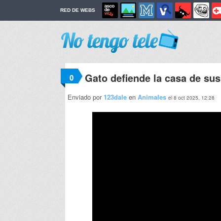
RED DE WEBS
Gato defiende la casa de sus
0
Enviado por
123dale
en
Animales
el 8 oct 2025, 12:28