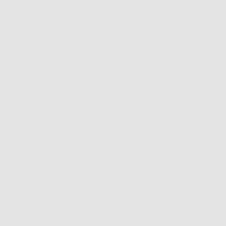
ir
artir
+
lr