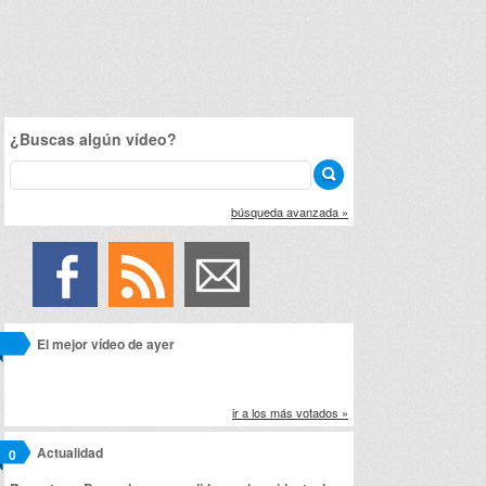
¿Buscas algún vídeo?
búsqueda avanzada »
El mejor vídeo de ayer
ir a los más votados »
Actualidad
0