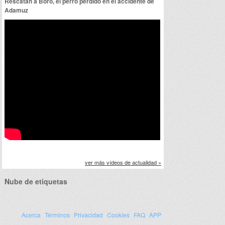
Rescatan a Boro, el perro perdido en el accidente de
Adamuz
ver más vídeos de actualidad »
Nube de etiquetas
Acerca
Términos
Privacidad
Cookies
FAQ
APP