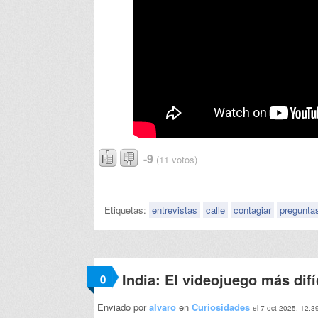
-9
(11 votos)
Etiquetas:
entrevistas
calle
contagiar
pregunta
India: El videojuego más difí
0
Enviado por
alvaro
en
Curiosidades
el 7 oct 2025, 12:3