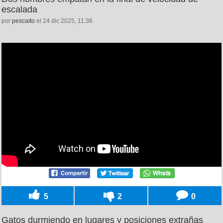
escalada
por
pescaito
el 24 dic 2025, 11:36
5
2
0
Gatos durmiendo en lugares y posiciones extrañas