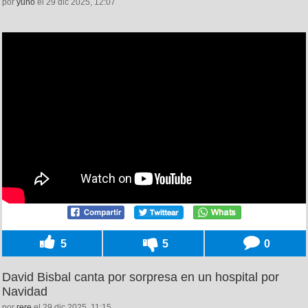
por
yuno
el 29 dic 2025, 12:07
5
5
0
David Bisbal canta por sorpresa en un hospital por
Navidad
por
rere
el 29 dic 2025, 11:15