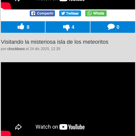
8
4
0
Visitando la misteriosa isla de los meteoritos
por
chuckbass
el 24 dic 2025, 12:35