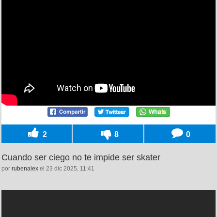
2
8
0
Cuando ser ciego no te impide ser skater
por
rubenalex
el 23 dic 2025, 11:41