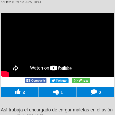
por
tete
el 29 dic 2025, 10:41
3
1
0
Así trabaja el encargado de cargar maletas en el avión