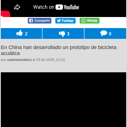
2
3
0
En China han desarrollado un prototipo de bicicleta
acuática
por
calamarandaluz
el 23 dic 2025, 12:24