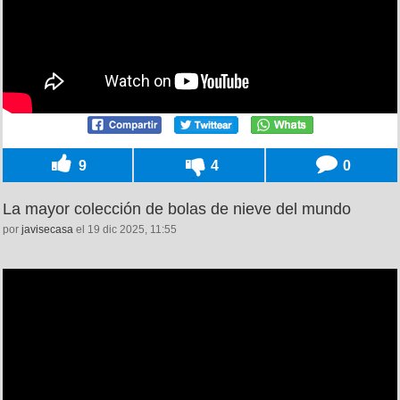
9
4
0
La mayor colección de bolas de nieve del mundo
por
javisecasa
el 19 dic 2025, 11:55