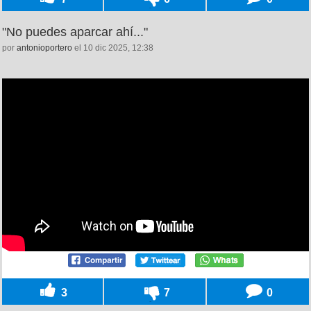
"No puedes aparcar ahí..."
por
antonioportero
el 10 dic 2025, 12:38
3
7
0