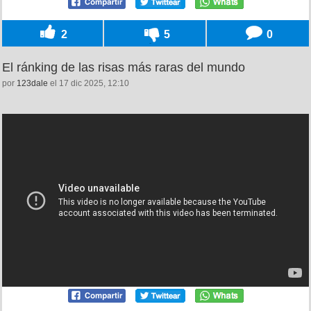
2
5
0
El ránking de las risas más raras del mundo
por
123dale
el 17 dic 2025, 12:10