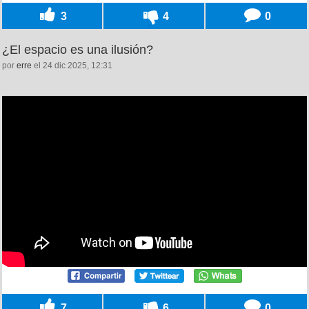
3
4
0
¿El espacio es una ilusión?
por
erre
el 24 dic 2025, 12:31
7
6
0