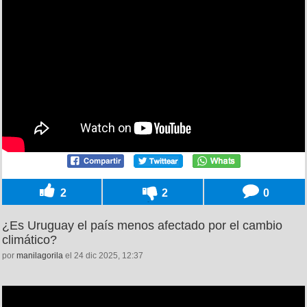
2
2
0
¿Es Uruguay el país menos afectado por el cambio
climático?
por
manilagorila
el 24 dic 2025, 12:37