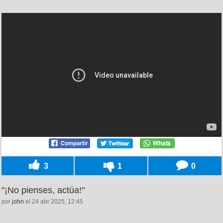
3
1
0
"¡No pienses, actúa!"
por
john
el 24 abr 2025, 12:45