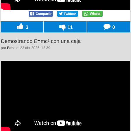
3
11
0
Demostrando E=mc² con una caja
por
Baba
el 23 abr 2025, 12:39