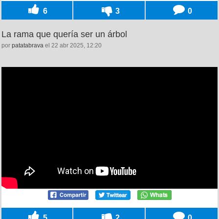
6
3
0
La rama que quería ser un árbol
por
patatabrava
el 22 abr 2025, 12:20
5
2
0