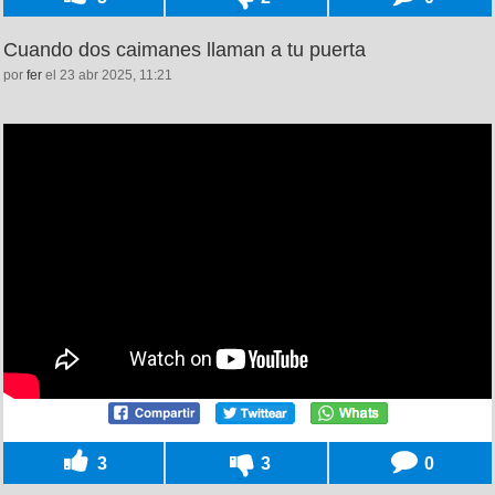
Cuando dos caimanes llaman a tu puerta
por
fer
el 23 abr 2025, 11:21
3
3
0