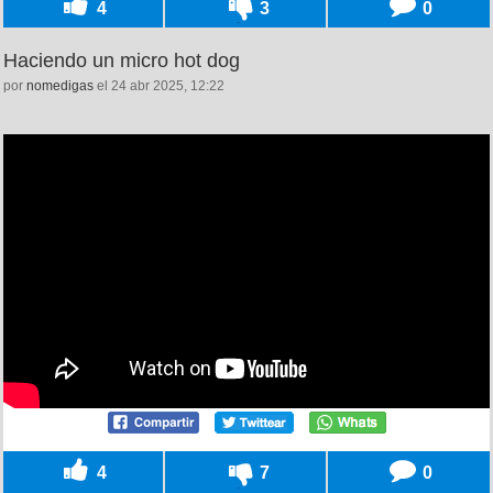
4
3
0
Haciendo un micro hot dog
por
nomedigas
el 24 abr 2025, 12:22
4
7
0