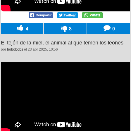
4
8
0
El tejón de la miel, el animal al que temen los leones
por
bobobobs
el 23 abr 2025, 10:56