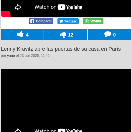
4
12
0
Lenny Kravitz abre las puertas de su casa en París
por
yuno
el 23 abr 2025, 11:41