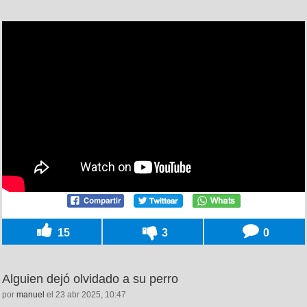
15
3
0
Alguien dejó olvidado a su perro
por
manuel
el 23 abr 2025, 10:47