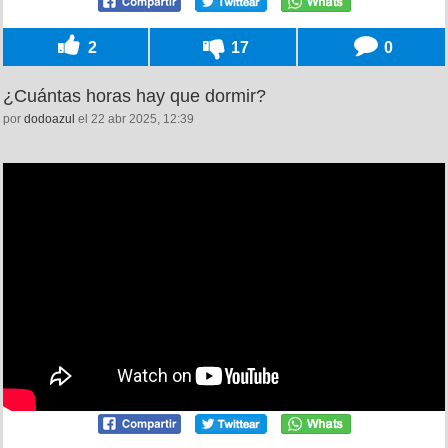
2
17
0
¿Cuántas horas hay que dormir?
por
dodoazul
el 22 abr 2025, 12:39