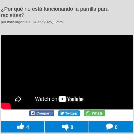
¿Por qué no está funcionando la parrilla para
raclettes?
por
manilagorila
el 24 abr 2025, 12:25
4
8
0