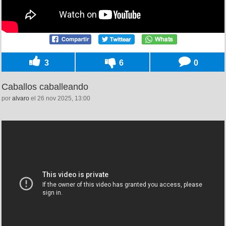
3
6
0
Caballos caballeando
por
alvaro
el 26 nov 2025, 13:00