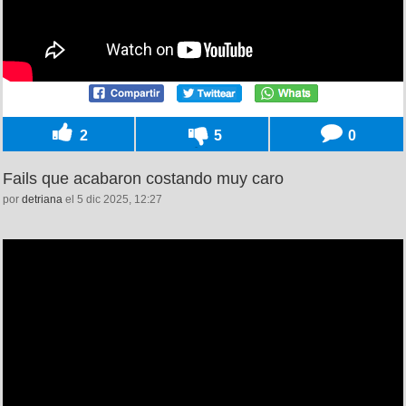
2
5
0
Fails que acabaron costando muy caro
por
detriana
el 5 dic 2025, 12:27