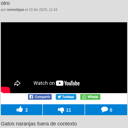
otro
por
nomedigas
el 10 dic 2025, 11:43
3
11
0
Gatos naranjas fuera de contexto