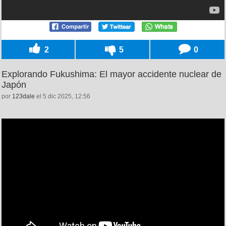
2
5
0
Explorando Fukushima: El mayor accidente nuclear de
Japón
por
123dale
el 5 dic 2025, 12:56