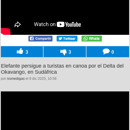
3
3
0
Elefante persigue a turistas en canoa por el Delta del
Okavango, en Sudáfrica
por
nomedigas
el 9 dic 2025, 10:58