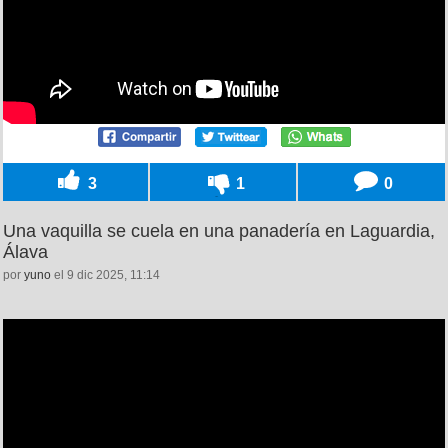
3
1
0
Una vaquilla se cuela en una panadería en Laguardia,
Álava
por
yuno
el 9 dic 2025, 11:14