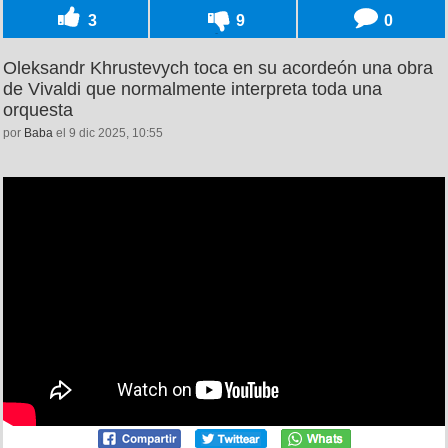
3
9
0
Oleksandr Khrustevych toca en su acordeón una obra
de Vivaldi que normalmente interpreta toda una
orquesta
por
Baba
el 9 dic 2025, 10:55