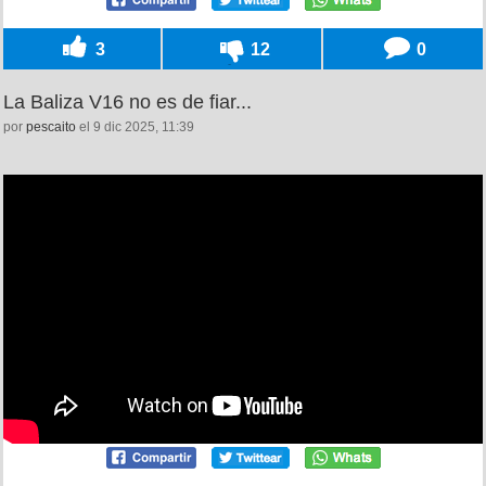
3
12
0
La Baliza V16 no es de fiar...
por
pescaito
el 9 dic 2025, 11:39