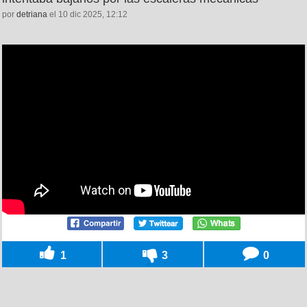
por
detriana
el 10 dic 2025, 12:12
1
3
0