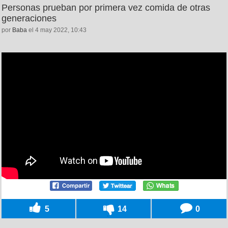
Personas prueban por primera vez comida de otras
generaciones
por
Baba
el 4 may 2022, 10:43
5
14
0