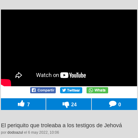
7
24
0
El periquito que troleaba a los testigos de Jehová
por
dodoazul
el 6 may 2022, 10:06