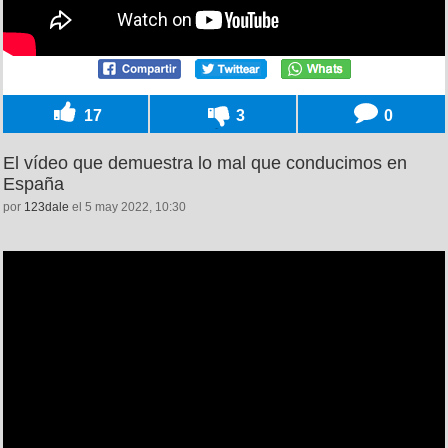
17
3
0
El vídeo que demuestra lo mal que conducimos en
España
por
123dale
el 5 may 2022, 10:30