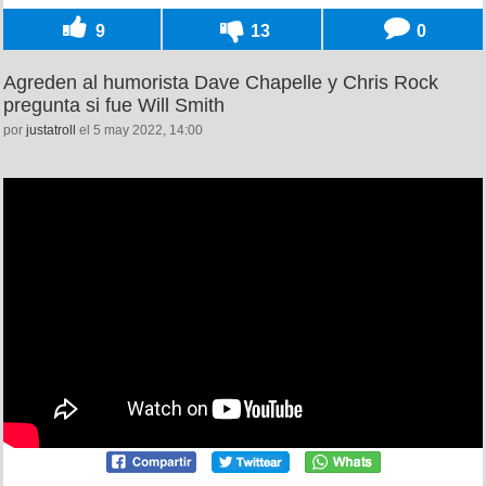
9
13
0
Agreden al humorista Dave Chapelle y Chris Rock
pregunta si fue Will Smith
por
justatroll
el 5 may 2022, 14:00