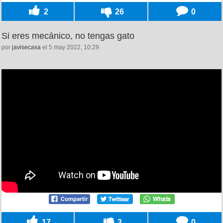
2
26
0
Si eres mecánico, no tengas gato
por
javisecasa
el 5 may 2022, 10:29
17
3
0