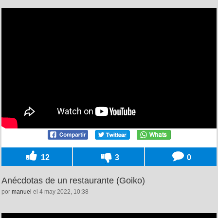
12
3
0
Anécdotas de un restaurante (Goiko)
por
manuel
el 4 may 2022, 10:38