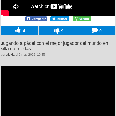
4
9
0
Jugando a pádel con el mejor jugador del mundo en
silla de ruedas
por
alexia
el 5 may 2022, 10:45