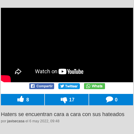
8
17
0
Haters se encuentran cara a cara con sus hateados
por
javisecasa
el 6 may 2022, 09:48