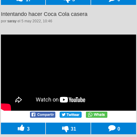
Intentando hacer Coca Cola casera
por
saray
el 5 may 2022, 10:46
3
31
0