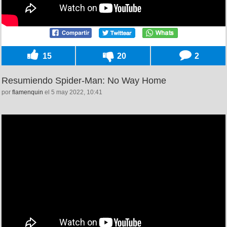
15
20
2
Resumiendo Spider-Man: No Way Home
por
flamenquin
el 5 may 2022, 10:41