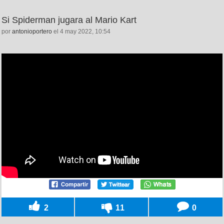
Si Spiderman jugara al Mario Kart
por
antonioportero
el 4 may 2022, 10:54
2
11
0