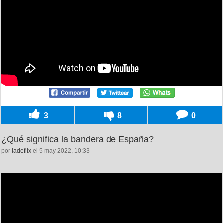
3
8
0
¿Qué significa la bandera de España?
por
ladeflix
el 5 may 2022, 10:33