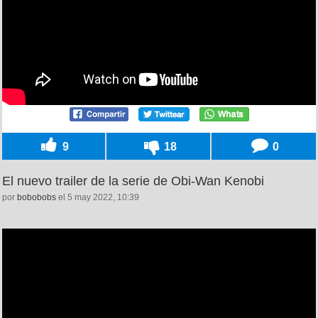
9
18
0
El nuevo trailer de la serie de Obi-Wan Kenobi
por
bobobobs
el 5 may 2022, 10:39