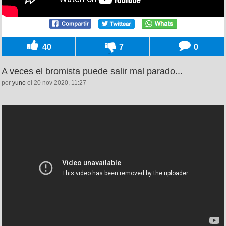
40
7
0
A veces el bromista puede salir mal parado...
por
yuno
el 20 nov 2020, 11:27