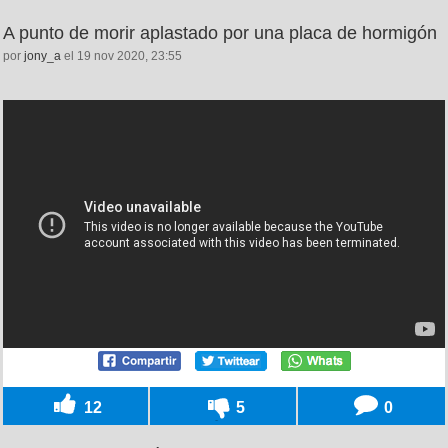
A punto de morir aplastado por una placa de hormigón
por
jony_a
el 19 nov 2020, 23:55
12
5
0