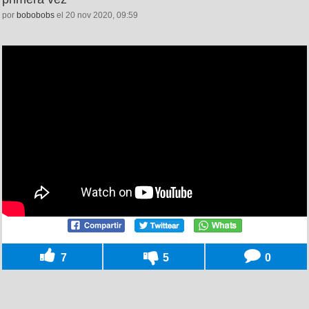
por
bobobobs
el 20 nov 2020, 09:59
7
5
0