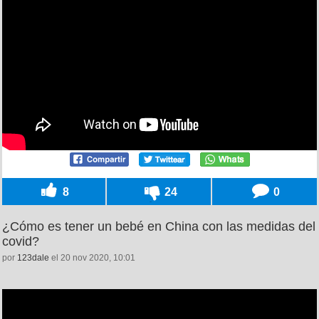
8
24
0
¿Cómo es tener un bebé en China con las medidas del
covid?
por
123dale
el 20 nov 2020, 10:01