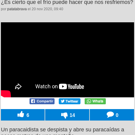
¿Es cierto que el frío puede hacer que nos resfriemos?
por
patatabrava
el 20 nov 2020, 09:40
6
14
0
Un paracaidista se despista y abre su paracaídas a