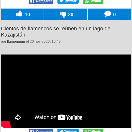
10
20
0
Cientos de flamencos se reúnen en un lago de
Kazajistán
por
flamenquin
el 20 nov 2020, 10:49