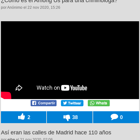
¿Cómo es el Among Us para una criminóloga?
por Anónimo el 22 nov 2020, 15:26
2
38
0
Así eran las calles de Madrid hace 110 años
por
eibe
el 21 nov 2020, 02:06