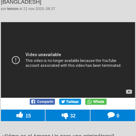
[BANGLADESH]
por
keroos
el 21 nov 2020, 08:37
15
32
0