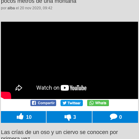
pocos metros de una montaña
por
alba
el 20 nov 2020, 09:42
10
3
0
Las crías de un oso y un ciervo se conocen por
primera vez